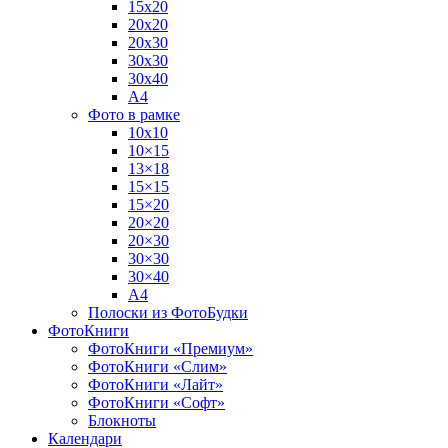
15х20
20х20
20х30
30х30
30х40
А4
Фото в рамке
10х10
10×15
13×18
15×15
15×20
20×20
20×30
30×30
30×40
A4
Полоски из ФотоБудки
ФотоКниги
ФотоКниги «Премиум»
ФотоКниги «Слим»
ФотоКниги «Лайт»
ФотоКниги «Софт»
Блокноты
Календари