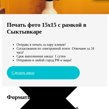
Не нашли Ваш город?
Мы доставляем по всему миру
Печать фото 15х15 с рамкой в
Продолжить без города
Сыктывкаре
Отправь в печать за пару кликов!
Согласования по электронной почте. Отвечаем за 24
часа!
Срок выполнения заказа: 1 сутки
Отправим в любой город РФ и мира!
Сделать заказ
Форматы и цены
Услуга
Цена, руб.