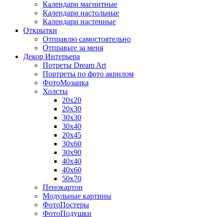
Календари магнитные
Календари настольные
Календари настенные
Открытки
Отправлю самостоятельно
Отправьте за меня
Декор Интерьера
Потреты Dream Art
Портреты по фото акрилом
ФотоМозаика
Холсты
20х20
20х30
30х30
30х40
20х45
30х60
30х90
40х40
40х60
50х70
Пенокартон
Модульные картины
ФотоПостеры
ФотоПодушки