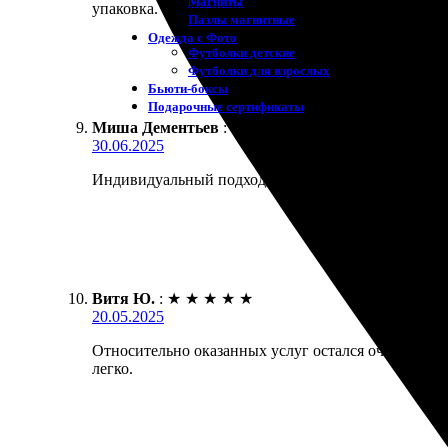
Магниты
упаковка. Сроки исполнения вполне адекватные. Ка
Пазлы магнитные
Одежда с Фото
Футболки детские
Футболки для взрослых
Бьюти-боксы
Подарочные сертификаты
Миша Дементьев
:
★
★
★
★
★
30.06.2025
Индивидуальный подход, отличное качество. Заказ
Витя Ю.
:
★
★
★
★
★
20.05.2025
Относительно оказанных услуг остался очень довол
легко.