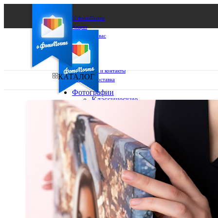
О ФотоПочте
Акции
Сделаем за вас
Бизнесу
FAQ
Франшиза
Поддержка и контакты
КАТАЛОГ
Оплата и доставка
Фотографии
Классические
фото
Ваш город:
10х10
10х15
Ваш регион доставки
13х18
15х15
Выберите из списка:
15х20
20х20
20х30
30х30
30х40
А4
Фото
в