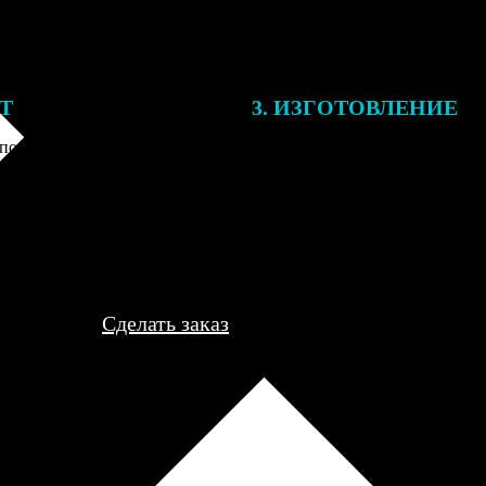
ЕТ
3. ИЗГОТОВЛЕНИЕ
подготовки заказа к печати
Оплатите заказ банковской кар
алисты могут связаться с Вами
оплаты получите подтверждение
му телефону или email для
описанием заказа. Когда отпра
я деталей.
вы получите письмо с трек-но
отслеживания.
Сделать заказ