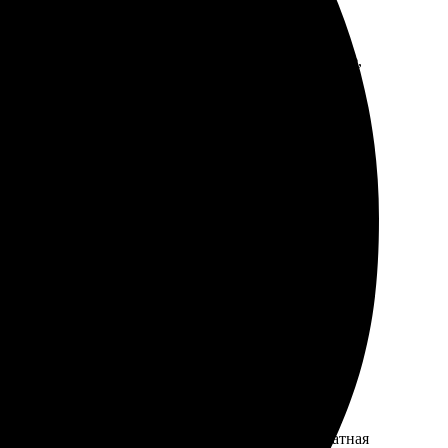
о. Получил свою картину быстро, качество на высоте,
ает интуитивно. Картинка получилась яркой и четкой.
тат порадовал: яркие цвета, без дефектов, аккуратная