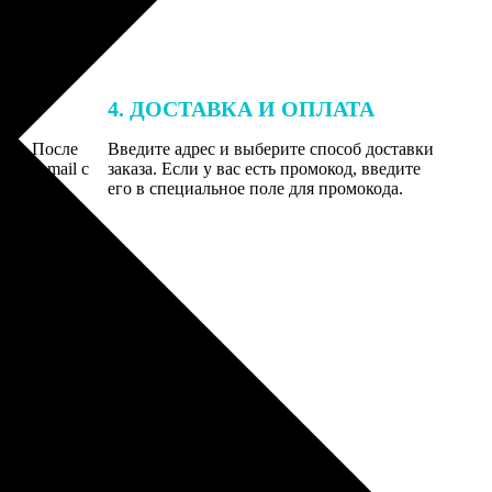
4. ДОСТАВКА И ОПЛАТА
той. После
Введите адрес и выберите способ доставки
 на email с
заказа. Если у вас есть промокод, введите
вим заказ
его в специальное поле для промокода.
мером для