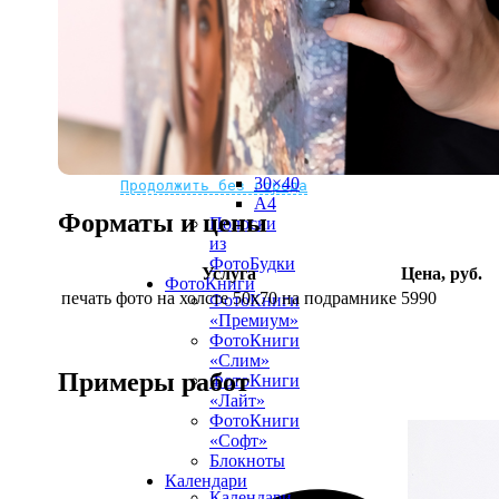
рамке
10х10
10×15
13×18
15×15
15×20
20×20
20×30
Не нашли Ваш город?
Мы доставляем по всему миру
30×30
30×40
Продолжить без города
A4
Форматы и цены
Полоски
из
ФотоБудки
Услуга
Цена, руб.
ФотоКниги
печать фото на холсте 50х70 на подрамнике
5990
ФотоКниги
«Премиум»
ФотоКниги
«Слим»
Примеры работ
ФотоКниги
«Лайт»
ФотоКниги
«Софт»
Блокноты
Календари
Календари