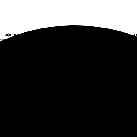
цесс оформления прост и интуитивно понятен. Менеджер помогла
оте! Я в восторге от яркости и четкости! Обязательно вернусь о
а на сайте оказался простым и понятным. Выбор шаблонов и офор
я. Качество печати просто супер! Картина выглядит как настоящ