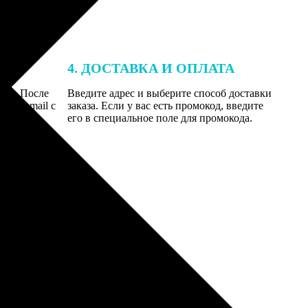
4. ДОСТАВКА И ОПЛАТА
той. После
Введите адрес и выберите способ доставки
 на email с
заказа. Если у вас есть промокод, введите
вим заказ
его в специальное поле для промокода.
мером для