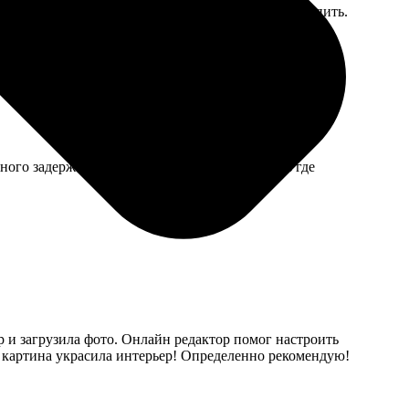
адает. Пришлось свой мощный магнит сзади прилепить.
много задержались, пришлось звонить уточнять где
р и загрузила фото. Онлайн редактор помог настроить
, картина украсила интерьер! Определенно рекомендую!