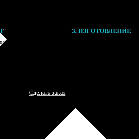
ЕТ
3. ИЗГОТОВЛЕНИЕ
подготовки заказа к печати
Оплатите заказ банковской кар
алисты могут связаться с Вами
оплаты получите подтверждение
му телефону или email для
описанием заказа. Когда отпра
я деталей.
вы получите письмо с трек-но
отслеживания.
Сделать заказ