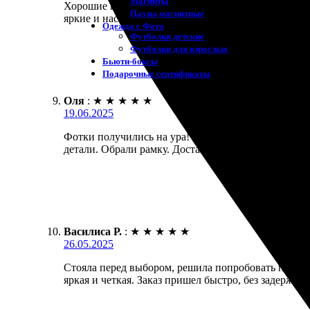
Магниты
Хорошие впечатления от заказа! Сначала выбрала фо
Пазлы магнитные
яркие и насыщенные. Заказ пришёл отлично упакова
Одежда с Фото
Футболки детские
Футболки для взрослых
Бьюти-боксы
Подарочные сертификаты
Оля
:
★
★
★
★
★
19.06.2025
Фотки получились на ура! Заказала печать на холст
детали. Обрали рамку. Доставили прямо на дом, упа
Василиса Р.
:
★
★
★
★
★
26.05.2025
Стояла перед выбором, решила попробовать печать 
яркая и четкая. Заказ пришел быстро, без задержек