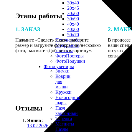
30х40
20х45
30х60
Этапы работы
30х90
40х40
1. ЗАКАЗ
2. МАК
40х60
50х70
Нажмите «Сделать заказ», выберите
В процессе 
Пенокартон
размер и загрузите фотографию/несколько
наши специ
Модульные
фото, нажмите «Добавить в корзину».
по указанно
картины
согласовани
ФотоПостеры
ФотоПодушки
Фотоcувениры
Значки
Коврик
для
мыши
Кружки
Новогодние
шары
Отзывы
Пазл
картонный
Тарелки
Янина
:
Магниты
13.02.2026
Пазлы