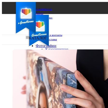
О ФотоПочте
Акции
Сделаем за вас
Бизнесу
FAQ
Франшиза
Поддержка и контакты
КАТАЛОГ
Оплата и доставка
Фотографии
Классические
фото
Ваш город:
10х10
10х15
Ваш регион доставки
13х18
15х15
Выберите из списка:
15х20
20х20
20х30
30х30
30х40
А4
Фото
в