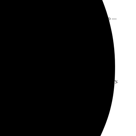
остой и понятный. Заполнил все поля, загрузил фото —
, без дефектов. Рекомендую тем, кто ценит
чнили детали. Через несколько дней забрала свою работу.