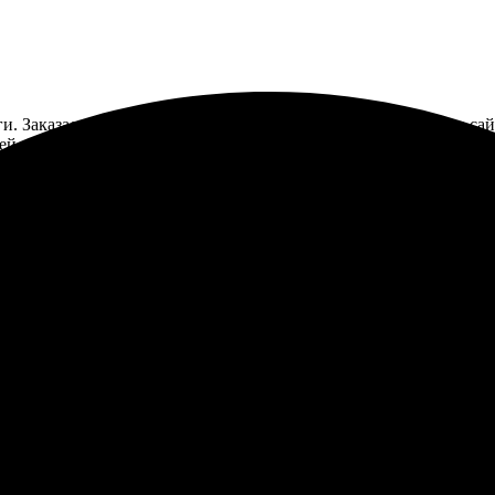
ги. Заказала печать на холсте 40х60. Сначала выбрала фото на са
ней получила свою картину. Результат превзошел ожидания — ярк
м, кто хочет сохранить лучшие моменты.
сё просто. Загрузка фото, оплата — и через пару дней готово! Ка