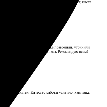
 действительно на высоте. Холст плотно натянут, цвета
ьно закажу ещё что-то!
ла заказ. Через пару дней мне уже позвонили, уточнили
Теперь висит на стене, радует глаз. Рекомендую всем!
туитивно понятен. Качество работы удивило, картинка