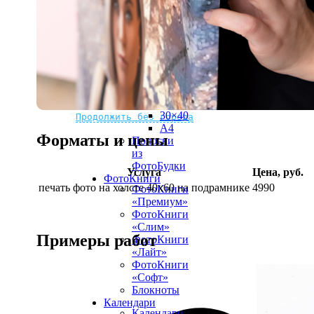
рамке
10х10
10×15
13×18
15×15
15×20
20×20
20×30
Не нашли Ваш город?
Мы доставляем по всему миру
30×30
30×40
Продолжить без города
A4
Форматы и цены
Полоски
из
ФотоБудки
Услуга
Цена, руб.
ФотоКниги
печать фото на холсте 40х60 на подрамнике
4990
ФотоКниги
«Премиум»
ФотоКниги
«Слим»
Примеры работ
ФотоКниги
«Лайт»
ФотоКниги
«Софт»
Блокноты
Календари
Календари