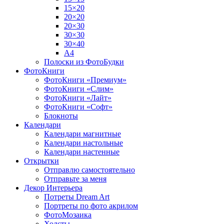
15×20
20×20
20×30
30×30
30×40
A4
Полоски из ФотоБудки
ФотоКниги
ФотоКниги «Премиум»
ФотоКниги «Слим»
ФотоКниги «Лайт»
ФотоКниги «Софт»
Блокноты
Календари
Календари магнитные
Календари настольные
Календари настенные
Открытки
Отправлю самостоятельно
Отправьте за меня
Декор Интерьера
Потреты Dream Art
Портреты по фото акрилом
ФотоМозаика
Холсты