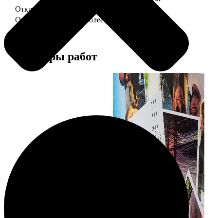
Открытка А5 "отправим за Вас"
150
Открытка А5 6 шт и более
от 890
Примеры работ