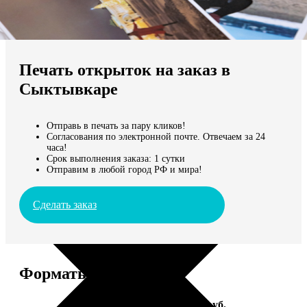
Не нашли Ваш город?
Мы доставляем по всему миру
Печать открыток на заказ в
Продолжить без города
Сыктывкаре
Отправь в печать за пару кликов!
Согласования по электронной почте. Отвечаем за 24
часа!
Срок выполнения заказа: 1 сутки
Отправим в любой город РФ и мира!
Сделать заказ
Форматы и цены
Услуга
Цена, руб.