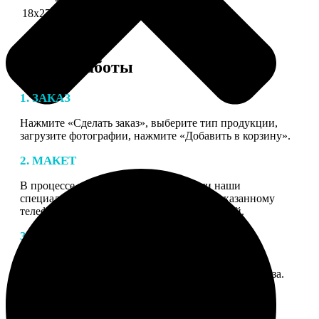
18х27 см 126 частей
990
Этапы работы
1. ЗАКАЗ
Нажмите «Сделать заказ», выберите тип продукции,
загрузите фотографии, нажмите «Добавить в корзину».
2. МАКЕТ
В процессе подготовки заказа к печати наши
специалисты могут связаться с Вами по указанному
телефону или email для согласования деталей.
3. ИЗГОТОВЛЕНИЕ
Оплатите заказ банковской картой. После оплаты
получите подтверждение на email с описанием заказа.
Когда отправим заказ вы получите письмо с трек-
номером для отслеживания.