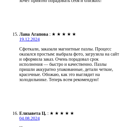
хочет приятно порадовать себя и близких!
Лана Агапова
:
★
★
★
★
★
19.12.2024
Сфоткали, заказали магнитные пазлы. Процесс
оказался простым: выбрала фото, загрузила на сайт
и оформила заказ. Очень порадовал срок
исполнения — быстро и качественно. Пазлы
пришли аккуратно упакованные, детали четкие,
красочные. Обожаю, как это выглядит на
холодильнике. Теперь всем рекомендую!
Елизавета Ц.
:
★
★
★
★
★
04.08.2024