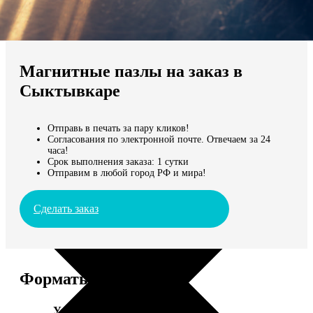
Не нашли Ваш город?
Мы доставляем по всему миру
Магнитные пазлы на заказ в
Продолжить без города
Сыктывкаре
Отправь в печать за пару кликов!
Согласования по электронной почте. Отвечаем за 24
часа!
Срок выполнения заказа: 1 сутки
Отправим в любой город РФ и мира!
Сделать заказ
Форматы и цены
Услуга
Цена, руб.