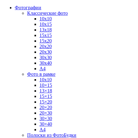
Фотографии
Классические фото
10х10
10х15
13х18
15х15
15х20
20х20
20х30
30х30
30х40
А4
Фото в рамке
10х10
10×15
13×18
15×15
15×20
20×20
20×30
30×30
30×40
A4
Полоски из ФотоБудки