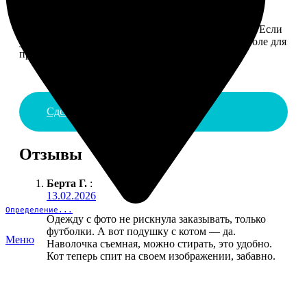
4. ДОСТАВКА И ОПЛАТА
Введите адрес и выберите способ доставки заказа. Если
у вас есть промокод, введите его в специальное поле для
промокода.
Сделать заказ
Отзывы
Берта Г.
:
13.02.2026
Определение...
Одежду с фото не рискнула заказывать, только
футболки. А вот подушку с котом — да.
Меню
Наволочка съемная, можно стирать, это удобно.
Кот теперь спит на своем изображении, забавно.