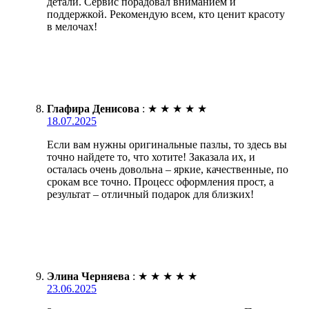
детали. Сервис порадовал вниманием и
поддержкой. Рекомендую всем, кто ценит красоту
в мелочах!
Глафира Денисова
:
★
★
★
★
★
18.07.2025
Если вам нужны оригинальные пазлы, то здесь вы
точно найдете то, что хотите! Заказала их, и
осталась очень довольна – яркие, качественные, по
срокам все точно. Процесс оформления прост, а
результат – отличный подарок для близких!
Элина Черняева
:
★
★
★
★
★
23.06.2025