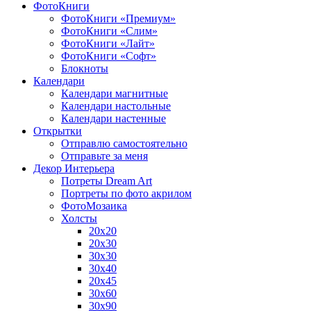
ФотоКниги
ФотоКниги «Премиум»
ФотоКниги «Слим»
ФотоКниги «Лайт»
ФотоКниги «Софт»
Блокноты
Календари
Календари магнитные
Календари настольные
Календари настенные
Открытки
Отправлю самостоятельно
Отправьте за меня
Декор Интерьера
Потреты Dream Art
Портреты по фото акрилом
ФотоМозаика
Холсты
20х20
20х30
30х30
30х40
20х45
30х60
30х90