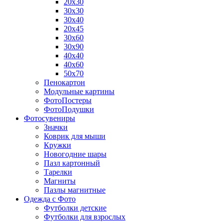
20х30
30х30
30х40
20х45
30х60
30х90
40х40
40х60
50х70
Пенокартон
Модульные картины
ФотоПостеры
ФотоПодушки
Фотоcувениры
Значки
Коврик для мыши
Кружки
Новогодние шары
Пазл картонный
Тарелки
Магниты
Пазлы магнитные
Одежда с Фото
Футболки детские
Футболки для взрослых