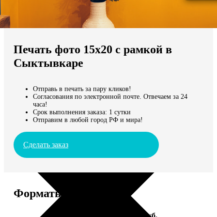
Не нашли Ваш город?
Мы доставляем по всему миру
Печать фото 15х20 с рамкой в
Продолжить без города
Сыктывкаре
Отправь в печать за пару кликов!
Согласования по электронной почте. Отвечаем за 24
часа!
Срок выполнения заказа: 1 сутки
Отправим в любой город РФ и мира!
Сделать заказ
Форматы и цены
Услуга
Цена, руб.