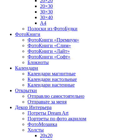
20×20
20×30
30×30
30×40
A4
Полоски из ФотоБудки
ФотоКниги
ФотоКниги «Премиум»
ФотоКниги «Слим»
ФотоКниги «Лайт»
ФотоКниги «Софт»
Блокноты
Календари
Календари магнитные
Календари настольные
Календари настенные
Открытки
Отправлю самостоятельно
Отправьте за меня
Декор Интерьера
Потреты Dream Art
Портреты по фото акрилом
ФотоМозаика
Холсты
20х20