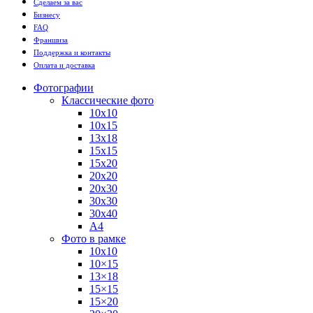
Сделаем за вас
Бизнесу
FAQ
Франшиза
Поддержка и контакты
Оплата и доставка
Фотографии
Классические фото
10х10
10х15
13х18
15х15
15х20
20х20
20х30
30х30
30х40
А4
Фото в рамке
10х10
10×15
13×18
15×15
15×20