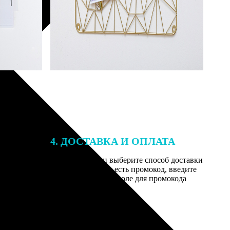
4. ДОСТАВКА И ОПЛАТА
той. После
Введите адрес и выберите способ доставки
 на email с
заказа. Если у вас есть промокод, введите
вим заказ
его в специальное поле для промокода
мером для