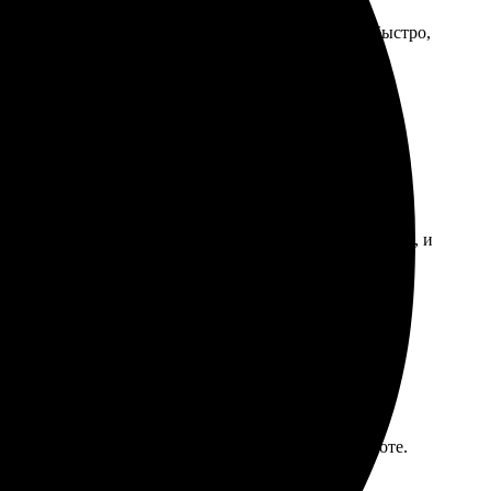
о на высоте, фото отлично смотрятся. Доставили быстро,
ым. Загрузила изображения на сайте, выбрала формат, и
 повторить!
ла заказ. Оперативно обработали, качество на высоте.