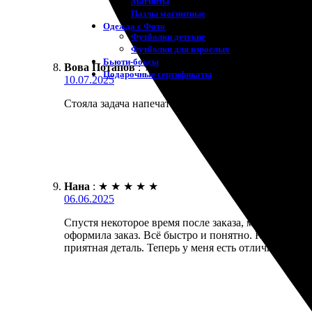
Магниты
Пазлы магнитные
Одежда с Фото
Футболки детские
Футболки для взрослых
Бьюти-боксы
Вова Потапов
:
★
★
★
★
★
Подарочные сертификаты
10.07.2025
Стояла задача напечатать фотографии. Заказал печа
Нана
:
★
★
★
★
★
06.06.2025
Спустя некоторое время после заказа, мне достави
оформила заказ. Всё быстро и понятно. Качество 
приятная деталь. Теперь у меня есть отличные сним