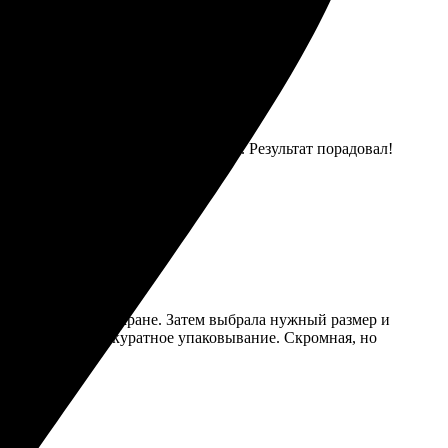
оцесс оказался простым и понятным. Результат порадовал!
о – все на одном экране. Затем выбрала нужный размер и
иятно удивило аккуратное упаковывание. Скромная, но