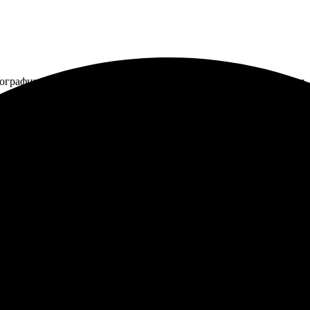
ографии пришли четкие и яркие. Печать превосходит ожидания. 
 все прошло быстро и легко. Интерфейс сайта интуитивно понят
ем уровне, обязательно буду заказывать снова.