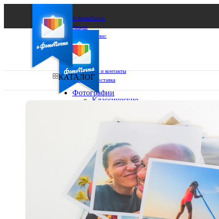
О ФотоПочте
Акции
Сделаем за вас
Бизнесу
FAQ
Франшиза
Поддержка и контакты
КАТАЛОГ
Оплата и доставка
Фотографии
Классические
фото
Ваш город:
10х10
10х15
Ваш регион доставки
13х18
15х15
Выберите из списка:
15х20
20х20
20х30
30х30
30х40
А4
Фото
в