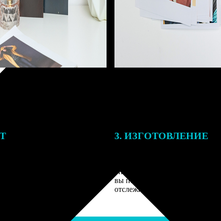
ЕТ
3. ИЗГОТОВЛЕНИЕ
подготовки заказа к печати
Оплатите заказ банковской кар
алисты могут связаться с Вами
оплаты получите подтверждение
му телефону или email для
описанием заказа. Когда отпра
я деталей.
вы получите письмо с трек-но
отслеживания.