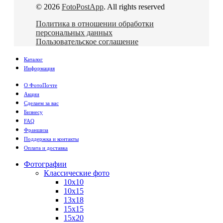
© 2026
FotoPostApp
. All rights reserved
Политика в отношении обработки
персональных данных
Пользовательское соглашение
Каталог
Информация
О ФотоПочте
Акции
Сделаем за вас
Бизнесу
FAQ
Франшиза
Поддержка и контакты
Оплата и доставка
Фотографии
Классические фото
10х10
10х15
13х18
15х15
15х20