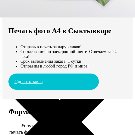
Не нашли Ваш город?
Мы доставляем по всему миру
Печать фото А4 в Сыктывкаре
Продолжить без города
Отправь в печать за пару кликов!
Согласования по электронной почте. Отвечаем за 24
часа!
Срок выполнения заказа: 1 сутки
Отправим в любой город РФ и мира!
Сделать заказ
Форматы и цены
Услуга
Цена, руб.
печать фото 20х30
129