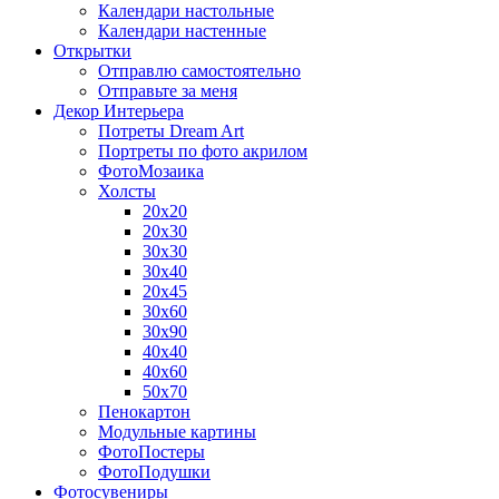
Календари настольные
Календари настенные
Открытки
Отправлю самостоятельно
Отправьте за меня
Декор Интерьера
Потреты Dream Art
Портреты по фото акрилом
ФотоМозаика
Холсты
20х20
20х30
30х30
30х40
20х45
30х60
30х90
40х40
40х60
50х70
Пенокартон
Модульные картины
ФотоПостеры
ФотоПодушки
Фотоcувениры