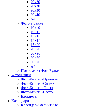
20х20
20х30
30х30
30х40
А4
Фото в рамке
10х10
10×15
13×18
15×15
15×20
20×20
20×30
30×30
30×40
A4
Полоски из ФотоБудки
ФотоКниги
ФотоКниги «Премиум»
ФотоКниги «Слим»
ФотоКниги «Лайт»
ФотоКниги «Софт»
Блокноты
Календари
Календари магнитные