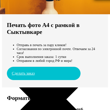
Не нашли Ваш город?
Мы доставляем по всему миру
Печать фото А4 с рамкой в
Продолжить без города
Сыктывкаре
Отправь в печать за пару кликов!
Согласования по электронной почте. Отвечаем за 24
часа!
Срок выполнения заказа: 1 сутки
Отправим в любой город РФ и мира!
Сделать заказ
Форматы и цены
Услуга
Цена, руб.