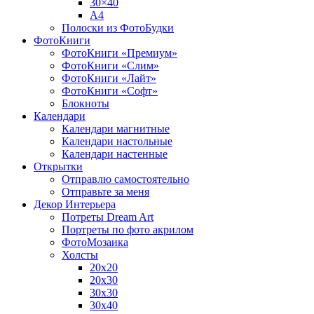
30×40
A4
Полоски из ФотоБудки
ФотоКниги
ФотоКниги «Премиум»
ФотоКниги «Слим»
ФотоКниги «Лайт»
ФотоКниги «Софт»
Блокноты
Календари
Календари магнитные
Календари настольные
Календари настенные
Открытки
Отправлю самостоятельно
Отправьте за меня
Декор Интерьера
Потреты Dream Art
Портреты по фото акрилом
ФотоМозаика
Холсты
20х20
20х30
30х30
30х40