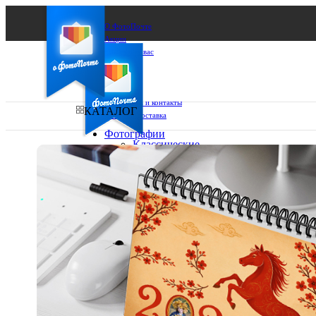
О ФотоПочте
Акции
Сделаем за вас
Бизнесу
FAQ
Франшиза
Поддержка и контакты
КАТАЛОГ
Оплата и доставка
Фотографии
Классические
фото
Ваш город:
10х10
10х15
Ваш регион доставки
13х18
15х15
Выберите из списка:
15х20
20х20
20х30
30х30
30х40
А4
Фото
в