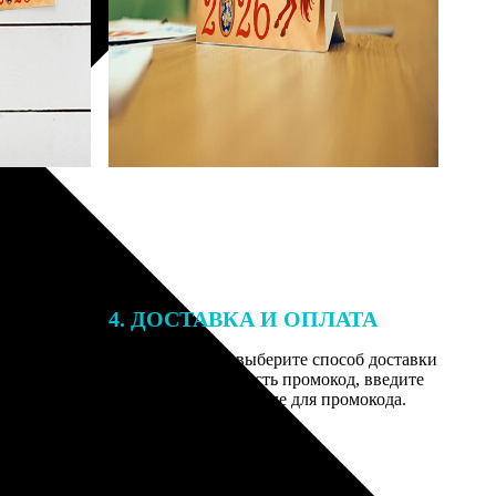
4. ДОСТАВКА И ОПЛАТА
той. После
Введите адрес и выберите способ доставки
 на email с
заказа. Если у вас есть промокод, введите
вим заказ
его в специальное поле для промокода.
мером для