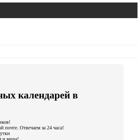
ных календарей в
иков!
й почте. Отвечаем за 24 часа!
сутки
 и мира!