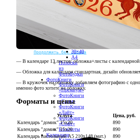
рамке
10х10
10×15
13×18
15×15
15×20
20×20
20×30
Не нашли Ваш город?
Мы доставляем по всему миру
30×30
30×40
Продолжить без города
A4
— В календаре 13 листов: обложка+листы с календарной 
Полоски
из
— Обложка для календаря стандартная, дизайн обновляе
ФотоБудки
ФотоКниги
— В кружочек на обложку добавляем фотографию с одной
ФотоКниги
именно фото хотите на обложку.
«Премиум»
ФотоКниги
Форматы и цены
«Слим»
ФотоКниги
«Лайт»
Услуга
Цена, руб.
ФотоКниги
Календарь "домик" 15х20
890
«Софт»
Календарь "домик" 15х20
890
Блокноты
Календари
Календарь настольный А5 210х148 (мат.)
890
Календари