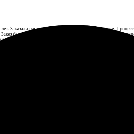
 лет. Заказали настольные календари в онлайн-формате. Процес
аказ был готов в срок, порадовало качество печати. Цвета ярки
вием закажу снова.
ления оказался очень простым. Качество печати на высоте, все ц
али!