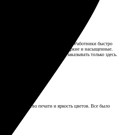
ндарей, выбор шаблонов порадовал. Работники быстро
ния! Качество на высоте, цвета яркие и насыщенные.
ственную печать! Теперь буду заказывать только здесь.
авилось качество печати и яркость цветов. Все было