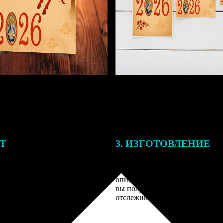
ЕТ
3. ИЗГОТОВЛЕНИЕ
подготовки заказа к печати
Оплатите заказ банковской кар
алисты могут связаться с Вами
оплаты получите подтверждение
му телефону или email для
описанием заказа. Когда отпра
я деталей.
вы получите письмо с трек-но
отслеживания.