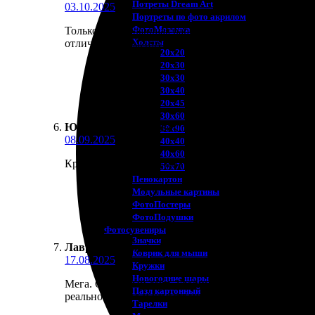
Потреты Dream Art
03.10.2025
Портреты по фото акрилом
ФотоМозаика
Только впечатляющая работа! Сделала календари для
Холсты
отлично! Рекомендую всем друзьям!
20х20
20х30
30х30
30х40
20х45
30х60
Юлиана Олейникова
:
★
★
★
★
★
30х90
08.09.2025
40х40
40х60
Крутой сервис! Заказала календарь, всё очень быст
50х70
Пенокартон
Модульные картины
ФотоПостеры
ФотоПодушки
Фотоcувениры
Значки
Лаврентий Е.
:
★
★
★
★
★
Коврик для мыши
17.08.2025
Кружки
Новогодние шары
Мега. Отличный сайт. Удобный интерфейс. Заказал 
Пазл картонный
реально быстро и качественно!
Тарелки