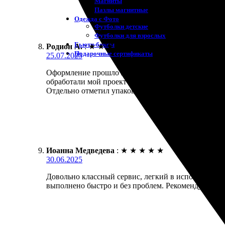
Магниты
Пазлы магнитные
Одежда с Фото
Футболки детские
Футболки для взрослых
Бьюти-боксы
Родион А.
:
★
★
★
★
★
Подарочные сертификаты
25.07.2025
Оформление прошло легко и без проблем. Сайт инт
обработали мой проект и предложили советы по ул
Отдельно отметил упаковку — всё пришло в идеальн
Иоанна Медведева
:
★
★
★
★
★
30.06.2025
Довольно классный сервис, легкий в использовании
выполнено быстро и без проблем. Рекомендуют дру