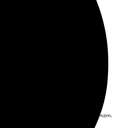
 дизайн – и вуаля! Качество на высоте, всё просто
просов. Обязательно вернусь за другими сувенирами!
о видны. Быстрая работа, привезли вовремя. Рекомендую,