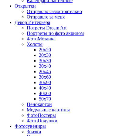
Календари настенные
Открытки
Отправлю самостоятельно
Отправьте за меня
Декор Интерьера
Потреты Dream Art
Портреты по фото акрилом
ФотоМозаика
Холсты
20х20
20х30
30х30
30х40
20х45
30х60
30х90
40х40
40х60
50х70
Пенокартон
Модульные картины
ФотоПостеры
ФотоПодушки
Фотоcувениры
Значки