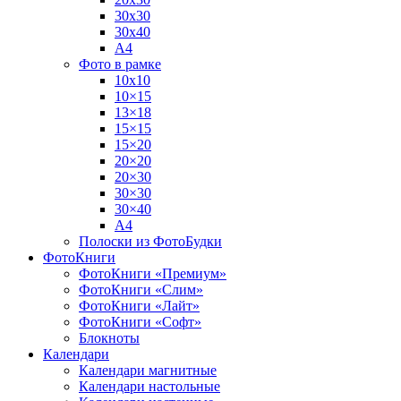
30х30
30х40
А4
Фото в рамке
10х10
10×15
13×18
15×15
15×20
20×20
20×30
30×30
30×40
A4
Полоски из ФотоБудки
ФотоКниги
ФотоКниги «Премиум»
ФотоКниги «Слим»
ФотоКниги «Лайт»
ФотоКниги «Софт»
Блокноты
Календари
Календари магнитные
Календари настольные