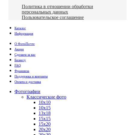
Политика в отношении обработки
персональных данных
Пользовательское соглашение
Каталог
Информация
О ФотоПочте
Акции
Сделаем за вас
Бизнесу
FAQ
Франшиза
Поддержка и контакты
Оплата и доставка
Фотографии
Классические фото
10х10
10х15
13х18
15х15
15х20
20х20
20х30