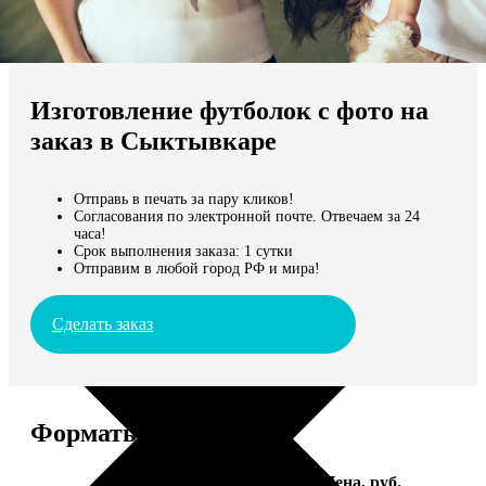
Не нашли Ваш город?
Мы доставляем по всему миру
Изготовление футболок с фото на
Продолжить без города
заказ в Сыктывкаре
Отправь в печать за пару кликов!
Согласования по электронной почте. Отвечаем за 24
часа!
Срок выполнения заказа: 1 сутки
Отправим в любой город РФ и мира!
Сделать заказ
Форматы и цены
Услуга
Цена, руб.