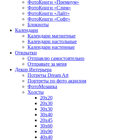
ФотоКниги «Премиум»
ФотоКниги «Слим»
ФотоКниги «Лайт»
ФотоКниги «Софт»
Блокноты
Календари
Календари магнитные
Календари настольные
Календари настенные
Открытки
Отправлю самостоятельно
Отправьте за меня
Декор Интерьера
Потреты Dream Art
Портреты по фото акрилом
ФотоМозаика
Холсты
20х20
20х30
30х30
30х40
20х45
30х60
30х90
40х40