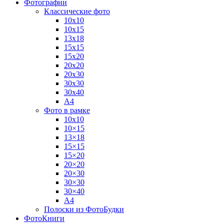
Фотографии
Классические фото
10х10
10х15
13х18
15х15
15х20
20х20
20х30
30х30
30х40
А4
Фото в рамке
10х10
10×15
13×18
15×15
15×20
20×20
20×30
30×30
30×40
A4
Полоски из ФотоБудки
ФотоКниги