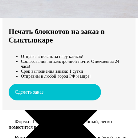
Не нашли Ваш город?
Мы доставляем по всему миру
Печать блокнотов на заказ в
Продолжить без города
Сыктывкаре
Отправь в печать за пару кликов!
Согласования по электронной почте. Отвечаем за 24
часа!
Срок выполнения заказа: 1 сутки
Отправим в любой город РФ и мира!
Сделать заказ
— Формат 15*20. Компактный и удобный, легко
поместится в сумку или рюкзак.
— Внутри 100 страниц в клетку или в линейку (на ваш