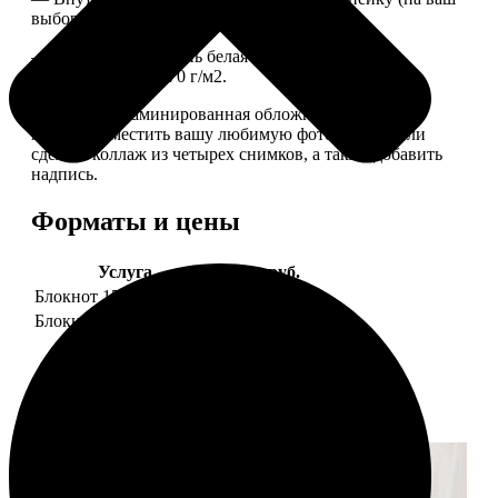
выбор), скрепленных сбоку скобой.
— Приятная на ощупь белая сатиновая бумага
плотностью 150-170 г/м2.
— Плотная ламинированная обложка. На обложке
можно разместить вашу любимую фотографию или
сделать коллаж из четырех снимков, а также добавить
надпись.
Форматы и цены
Услуга
Цена, руб.
Блокнот 15х20 клетка
990
Блокнот 15х20 линейка
990
Примеры работ