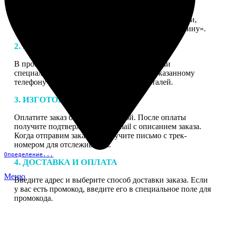
1. ЗАКАЗ
Нажмите «Сделать заказ», выберите тип продукции,
загрузите фотографии, нажмите «Добавить в корзину».
2. МАКЕТ
В процессе подготовки заказа к печати наши
специалисты могут связаться с Вами по указанному
телефону или email для согласования деталей.
3. ИЗГОТОВЛЕНИЕ
Оплатите заказ банковской картой. После оплаты
получите подтверждение на email с описанием заказа.
Когда отправим заказ вы получите письмо с трек-
номером для отслеживания.
Определение...
4. ДОСТАВКА И ОПЛАТА
Меню
Введите адрес и выберите способ доставки заказа. Если
у вас есть промокод, введите его в специальное поле для
промокода.