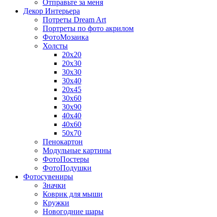
Отправьте за меня
Декор Интерьера
Потреты Dream Art
Портреты по фото акрилом
ФотоМозаика
Холсты
20х20
20х30
30х30
30х40
20х45
30х60
30х90
40х40
40х60
50х70
Пенокартон
Модульные картины
ФотоПостеры
ФотоПодушки
Фотоcувениры
Значки
Коврик для мыши
Кружки
Новогодние шары