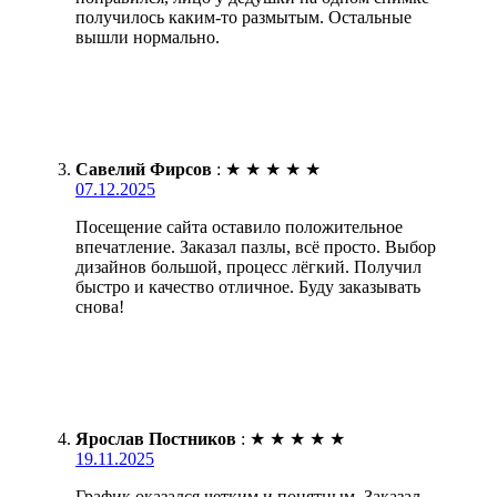
получилось каким-то размытым. Остальные
вышли нормально.
Савелий Фирсов
:
★
★
★
★
★
07.12.2025
Посещение сайта оставило положительное
впечатление. Заказал пазлы, всё просто. Выбор
дизайнов большой, процесс лёгкий. Получил
быстро и качество отличное. Буду заказывать
снова!
Ярослав Постников
:
★
★
★
★
★
19.11.2025
График оказался четким и понятным. Заказал