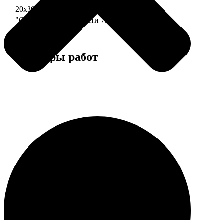
20х30 110 частей
790
"Сердце" 20х20 74 части
790
Примеры работ
Этапы работы