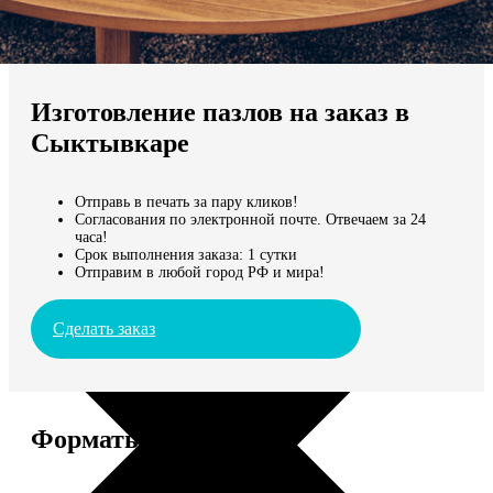
Не нашли Ваш город?
Мы доставляем по всему миру
Изготовление пазлов на заказ в
Продолжить без города
Сыктывкаре
Отправь в печать за пару кликов!
Согласования по электронной почте. Отвечаем за 24
часа!
Срок выполнения заказа: 1 сутки
Отправим в любой город РФ и мира!
Сделать заказ
Форматы и цены
Услуга
Цена, руб.