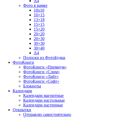
А4
Фото в рамке
10х10
10×15
13×18
15×15
15×20
20×20
20×30
30×30
30×40
A4
Полоски из ФотоБудки
ФотоКниги
ФотоКниги «Премиум»
ФотоКниги «Слим»
ФотоКниги «Лайт»
ФотоКниги «Софт»
Блокноты
Календари
Календари магнитные
Календари настольные
Календари настенные
Открытки
Отправлю самостоятельно