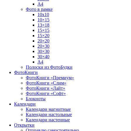
А4
Фото в рамке
10х10
10×15
13×18
15×15
15×20
20×20
20×30
30×30
30×40
A4
Полоски из ФотоБудки
ФотоКниги
ФотоКниги «Премиум»
ФотоКниги «Слим»
ФотоКниги «Лайт»
ФотоКниги «Софт»
Блокноты
Календари
Календари магнитные
Календари настольные
Календари настенные
Открытки
Отправлю самостоятельно