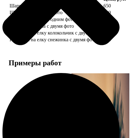
Шарик елочный с 1 фото
650
Шарик елочный с 2 фото
699
Шарик-шкатулка с одним фото
650
Шарик-шкатулка с двумя фото
699
Подвеска на елку колокольчик с двумя фото
590
Подвеска на елку снежинка с двумя фото
590
Примеры работ