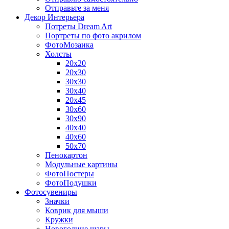
Отправьте за меня
Декор Интерьера
Потреты Dream Art
Портреты по фото акрилом
ФотоМозаика
Холсты
20х20
20х30
30х30
30х40
20х45
30х60
30х90
40х40
40х60
50х70
Пенокартон
Модульные картины
ФотоПостеры
ФотоПодушки
Фотоcувениры
Значки
Коврик для мыши
Кружки
Новогодние шары