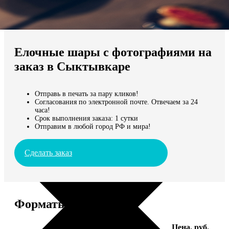
Не нашли Ваш город?
Мы доставляем по всему миру
Елочные шары с фотографиями на
Продолжить без города
заказ в Сыктывкаре
Отправь в печать за пару кликов!
Согласования по электронной почте. Отвечаем за 24
часа!
Срок выполнения заказа: 1 сутки
Отправим в любой город РФ и мира!
Сделать заказ
Форматы и цены
Услуга
Цена, руб.