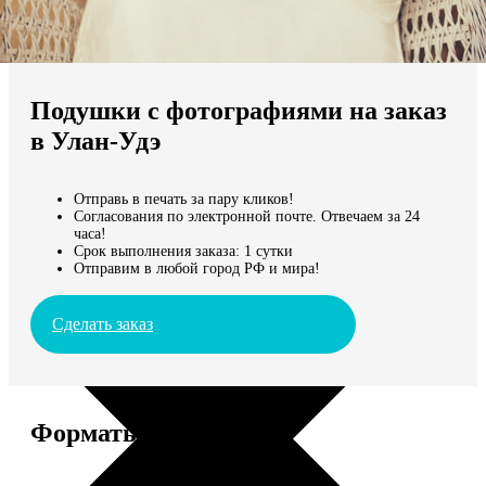
Не нашли Ваш город?
Мы доставляем по всему миру
Подушки с фотографиями на заказ
Продолжить без города
в Улан-Удэ
Отправь в печать за пару кликов!
Согласования по электронной почте. Отвечаем за 24
часа!
Срок выполнения заказа: 1 сутки
Отправим в любой город РФ и мира!
Сделать заказ
Форматы и цены
Услуга
Цена, руб.