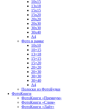
10х15
13х18
15х15
15х20
20х20
20х30
30х30
30х40
А4
Фото в рамке
10х10
10×15
13×18
15×15
15×20
20×20
20×30
30×30
30×40
A4
Полоски из ФотоБудки
ФотоКниги
ФотоКниги «Премиум»
ФотоКниги «Слим»
ФотоКниги «Лайт»