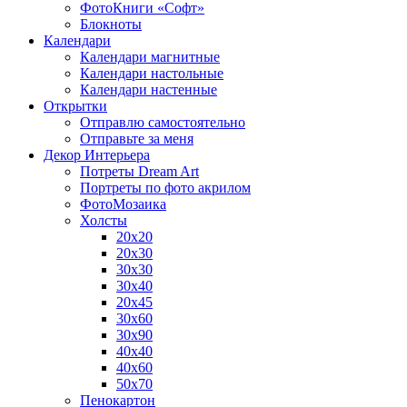
ФотоКниги «Софт»
Блокноты
Календари
Календари магнитные
Календари настольные
Календари настенные
Открытки
Отправлю самостоятельно
Отправьте за меня
Декор Интерьера
Потреты Dream Art
Портреты по фото акрилом
ФотоМозаика
Холсты
20х20
20х30
30х30
30х40
20х45
30х60
30х90
40х40
40х60
50х70
Пенокартон