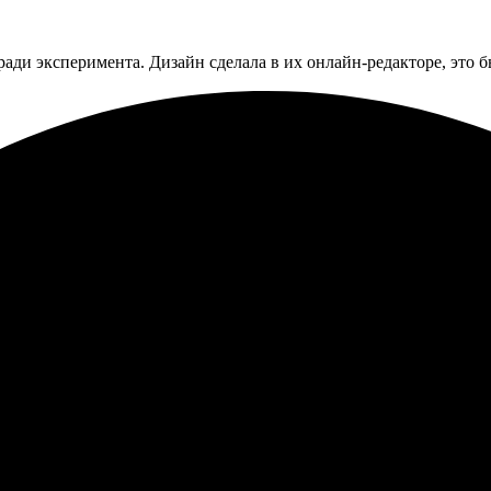
ради эксперимента. Дизайн сделала в их онлайн-редакторе, это б
азался простым и понятным. Менеджеры готовы помочь с выбором.
омендую всем, кто ищет профессионализм.
азался простым и интуитивно понятным. Качество печати впечатл