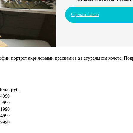
Сделать заказ
ии портрет акриловыми красками на натуральном холсте. Покрое
Цена, руб.
14990
19990
21990
24990
29990