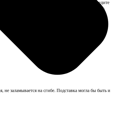
 на email с
заказа. Если у вас есть промокод, введите
вим заказ
его в специальное поле для промокода.
мером для
, не заламывается на сгибе. Подставка могла бы быть и