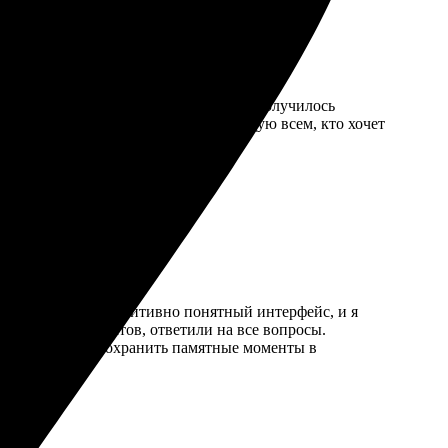
а размер и оформила заказ. Качество получилось
фективно работает команда. Рекомендую всем, кто хочет
адко. На сайте интуитивно понятный интерфейс, и я
азмеров и форматов, ответили на все вопросы.
всем, кто хочет сохранить памятные моменты в