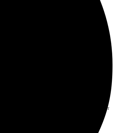
ала через сайт, всё интуитивно понятно. Доставка до
 уже забрала. Результат превзошел ожидания, портрет