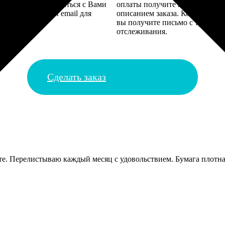
алисты могут связаться с Вами
оплаты получите подтверждение
му телефону или email для
описанием заказа. Когда отпра
я деталей.
вы получите письмо с трек-но
отслеживания.
Сделать заказ
е. Перелистываю каждый месяц с удовольствием. Бумага плотная