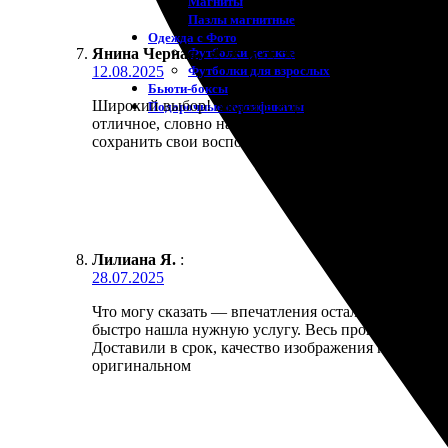
Магниты
Пазлы магнитные
Одежда с Фото
Футболки детские
Янина Черная
:
★
★
★
★
★
Футболки для взрослых
12.08.2025
Бьюти-боксы
Широкий выбор! Заказала портреты – сервис на выс
Подарочные сертификаты
отличное, словно настоящий шедевр. Доставка приш
сохранить свои воспоминания в ярком исполнении
Лилиана Я.
:
28.07.2025
Что могу сказать — впечатления остались самые по
быстро нашла нужную услугу. Весь процесс оформл
Доставили в срок, качество изображения на высоте
оригинальном