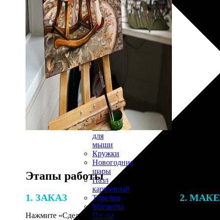
30х40
20х45
30х60
30х90
40х40
40х60
50х70
Пенокартон
Модульные
картины
ФотоПостеры
ФотоПодушки
Фотоcувениры
Значки
Коврик
для
мыши
Кружки
Новогодние
шары
Этапы работы
Пазл
картонный
1. ЗАКАЗ
2. МАК
Тарелки
Магниты
Пазлы
Нажмите «Сделать заказ», выберите
В процессе 