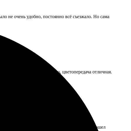
ыло не очень удобно, постоянно всё съезжало. Но сама
 Качество печати впечатлило, цветопередача отличная.
яет, а доставка была быстрой. Результат превзошел