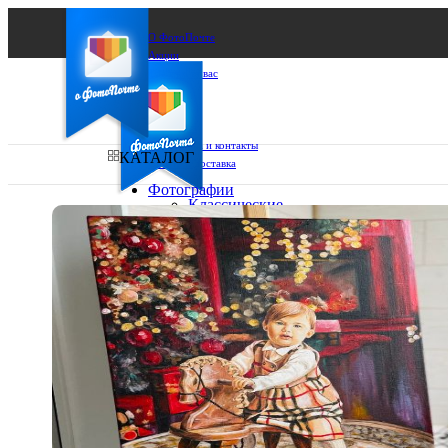
О ФотоПочте
Акции
Сделаем за вас
Бизнесу
FAQ
Франшиза
Поддержка и контакты
КАТАЛОГ
Оплата и доставка
Фотографии
Классические
фото
Ваш город:
10х10
10х15
Ваш регион доставки
13х18
15х15
Выберите из списка:
15х20
20х20
20х30
30х30
30х40
А4
Фото
в