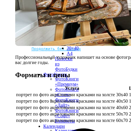
рамке
10х10
10×15
13×18
15×15
15×20
20×20
20×30
Не нашли Ваш город?
Мы доставляем по всему миру
30×30
30×40
Продолжить без города
A4
Профессиональный художник напишет на основе фотограф
Полоски
вас долгие годы.
из
ФотоБудки
Форматы и цены
ФотоКниги
ФотоКниги
«Премиум»
Услуга
ФотоКниги
портрет по фото акриловыми красками на холсте 30х40
«Слим»
ФотоКниги
портрет по фото акриловыми красками на холсте 40х50
«Лайт»
портрет по фото акриловыми красками на холсте 40х60
ФотоКниги
портрет по фото акриловыми красками на холсте 50х70
«Софт»
портрет по фото акриловыми красками на холсте 60х70
Блокноты
Календари
Календари