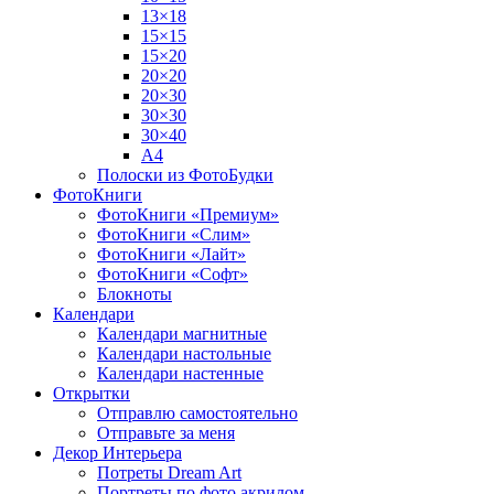
13×18
15×15
15×20
20×20
20×30
30×30
30×40
A4
Полоски из ФотоБудки
ФотоКниги
ФотоКниги «Премиум»
ФотоКниги «Слим»
ФотоКниги «Лайт»
ФотоКниги «Софт»
Блокноты
Календари
Календари магнитные
Календари настольные
Календари настенные
Открытки
Отправлю самостоятельно
Отправьте за меня
Декор Интерьера
Потреты Dream Art
Портреты по фото акрилом