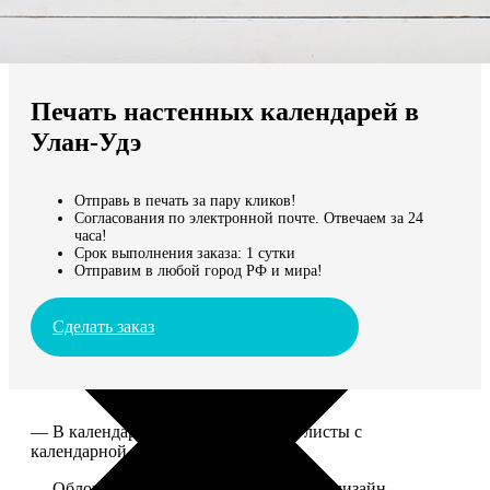
Не нашли Ваш город?
Мы доставляем по всему миру
Печать настенных календарей в
Продолжить без города
Улан-Удэ
Отправь в печать за пару кликов!
Согласования по электронной почте. Отвечаем за 24
часа!
Срок выполнения заказа: 1 сутки
Отправим в любой город РФ и мира!
Сделать заказ
— В календаре 13 листов: обложка+листы с
календарной сеткой.
— Обложка для календаря стандартная, дизайн