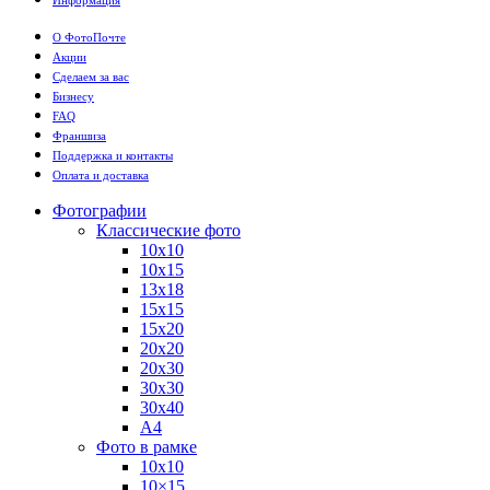
Информация
О ФотоПочте
Акции
Сделаем за вас
Бизнесу
FAQ
Франшиза
Поддержка и контакты
Оплата и доставка
Фотографии
Классические фото
10х10
10х15
13х18
15х15
15х20
20х20
20х30
30х30
30х40
А4
Фото в рамке
10х10
10×15