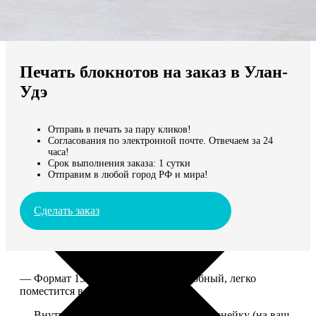
Не нашли Ваш город?
Мы доставляем по всему миру
Печать блокнотов на заказ в Улан-
Продолжить без города
Удэ
Отправь в печать за пару кликов!
Согласования по электронной почте. Отвечаем за 24
часа!
Срок выполнения заказа: 1 сутки
Отправим в любой город РФ и мира!
Сделать заказ
— Формат 15*20. Компактный и удобный, легко
поместится в сумку или рюкзак.
— Внутри 100 страниц в клетку или в линейку (на ваш