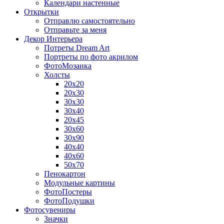
Календари настенные
Открытки
Отправлю самостоятельно
Отправьте за меня
Декор Интерьера
Потреты Dream Art
Портреты по фото акрилом
ФотоМозаика
Холсты
20х20
20х30
30х30
30х40
20х45
30х60
30х90
40х40
40х60
50х70
Пенокартон
Модульные картины
ФотоПостеры
ФотоПодушки
Фотоcувениры
Значки