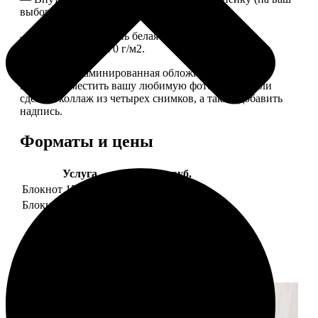
выбор), скрепленных сбоку скобой.
— Приятная на ощупь белая сатиновая бумага
плотностью 150-170 г/м2.
— Плотная ламинированная обложка. На обложке
можно разместить вашу любимую фотографию или
сделать коллаж из четырех снимков, а также добавить
надпись.
Форматы и цены
Услуга
Цена, руб.
Блокнот 15х20 клетка
990
Блокнот 15х20 линейка
990
Примеры работ