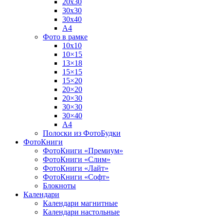
20х30
30х30
30х40
А4
Фото в рамке
10х10
10×15
13×18
15×15
15×20
20×20
20×30
30×30
30×40
A4
Полоски из ФотоБудки
ФотоКниги
ФотоКниги «Премиум»
ФотоКниги «Слим»
ФотоКниги «Лайт»
ФотоКниги «Софт»
Блокноты
Календари
Календари магнитные
Календари настольные