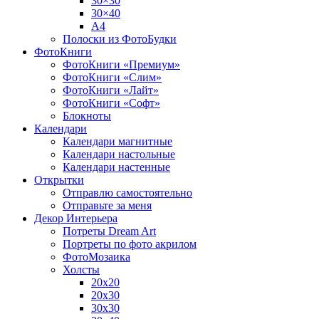
30×30
30×40
A4
Полоски из ФотоБудки
ФотоКниги
ФотоКниги «Премиум»
ФотоКниги «Слим»
ФотоКниги «Лайт»
ФотоКниги «Софт»
Блокноты
Календари
Календари магнитные
Календари настольные
Календари настенные
Открытки
Отправлю самостоятельно
Отправьте за меня
Декор Интерьера
Потреты Dream Art
Портреты по фото акрилом
ФотоМозаика
Холсты
20х20
20х30
30х30