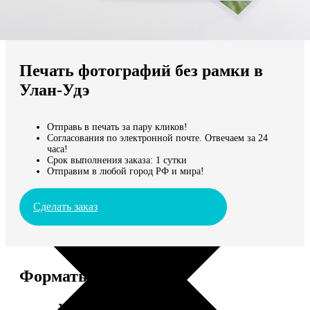
Не нашли Ваш город?
Мы доставляем по всему миру
Печать фотографий без рамки в
Продолжить без города
Улан-Удэ
Отправь в печать за пару кликов!
Согласования по электронной почте. Отвечаем за 24
часа!
Срок выполнения заказа: 1 сутки
Отправим в любой город РФ и мира!
Сделать заказ
Форматы и цены
Услуга
Цена, руб.