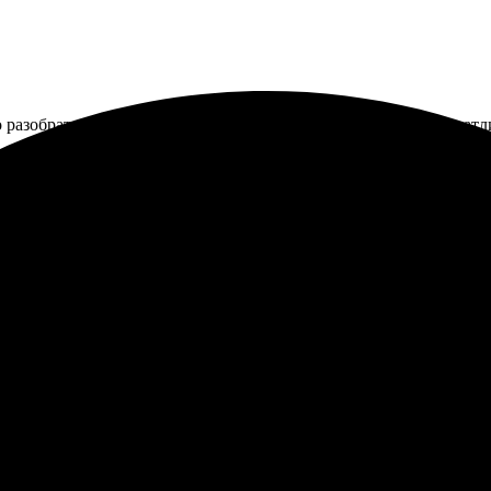
о разобраться, все просто. Выбор материалов и форматов впечатл
сь в полном восторге. Процесс оформления оказался простым и 
кие цвета, четкие детали. Доставка пришла даже раньше, чем ожи
сохранить свои воспоминания. Супер!