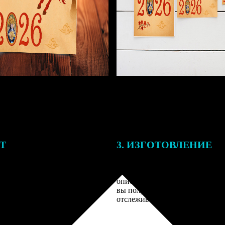
ЕТ
3. ИЗГОТОВЛЕНИЕ
подготовки заказа к печати
Оплатите заказ банковской кар
алисты могут связаться с Вами
оплаты получите подтверждение
му телефону или email для
описанием заказа. Когда отпра
я деталей.
вы получите письмо с трек-но
отслеживания.