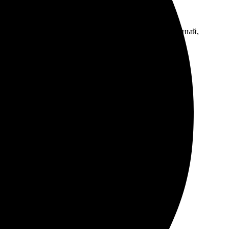
каз в несколько кликов. Выбор шаблонов разнообразный,
ие. Качество печати на высоте, цвета яркие и
дари без лишних хлопот. С работы справились на
менно, качество на высоте. Рекомендую всем!