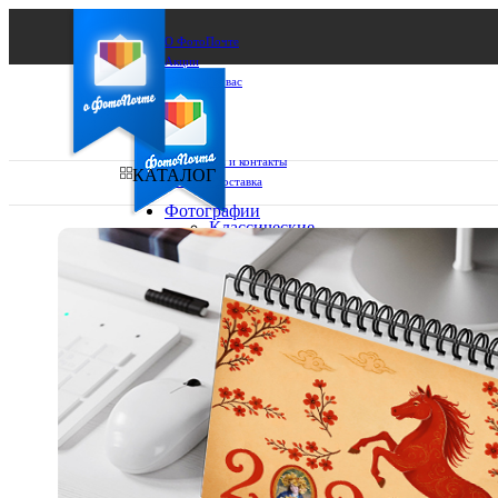
О ФотоПочте
Акции
Сделаем за вас
Бизнесу
FAQ
Франшиза
Поддержка и контакты
КАТАЛОГ
Оплата и доставка
Фотографии
Классические
фото
Ваш город:
10х10
10х15
Ваш регион доставки
13х18
15х15
Выберите из списка:
15х20
20х20
20х30
30х30
30х40
А4
Фото
в