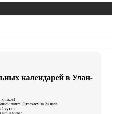
ьных календарей в Улан-
у кликов!
нной почте. Отвечаем за 24 часа!
 1 сутки
д РФ и мира!