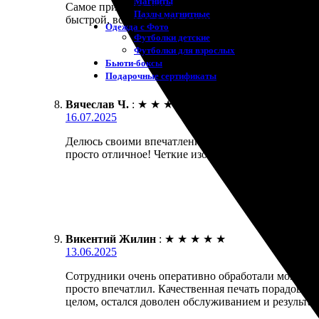
Магниты
Самое приятное, что я заказала настольные календа
Пазлы магнитные
быстрой, всего за 4 дня, а качество печати — на в
Одежда с Фото
Футболки детские
Футболки для взрослых
Бьюти-боксы
Подарочные сертификаты
Вячеслав Ч.
:
★
★
★
★
★
16.07.2025
Делюсь своими впечатлениями. Заказал календарь,
просто отличное! Четкие изображения и яркие цве
Викентий Жилин
:
★
★
★
★
★
13.06.2025
Сотрудники очень оперативно обработали мой зака
просто впечатлил. Качественная печать порадовала
целом, остался доволен обслуживанием и результат