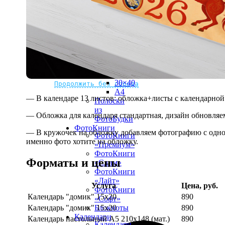
рамке
10х10
10×15
13×18
15×15
15×20
20×20
20×30
Не нашли Ваш город?
Мы доставляем по всему миру
30×30
30×40
Продолжить без города
A4
— В календаре 13 листов: обложка+листы с календарной 
Полоски
из
— Обложка для календаря стандартная, дизайн обновляе
ФотоБудки
ФотоКниги
— В кружочек на обложку добавляем фотографию с одной
ФотоКниги
именно фото хотите на обложку.
«Премиум»
ФотоКниги
Форматы и цены
«Слим»
ФотоКниги
«Лайт»
Услуга
Цена, руб.
ФотоКниги
Календарь "домик" 15х20
890
«Софт»
Календарь "домик" 15х20
890
Блокноты
Календари
Календарь настольный А5 210х148 (мат.)
890
Календари