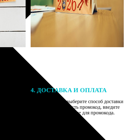
4. ДОСТАВКА И ОПЛАТА
той. После
Введите адрес и выберите способ доставки
 на email с
заказа. Если у вас есть промокод, введите
вим заказ
его в специальное поле для промокода.
мером для