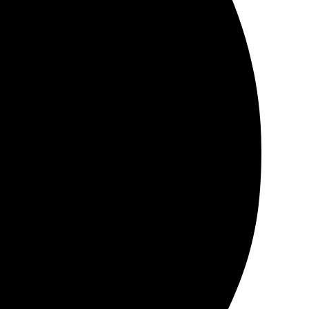
айт, легко загрузила фото. Оперативная доставка
ты. Очень довольна!
!