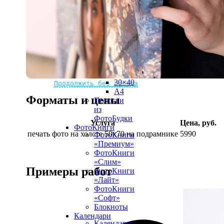
рамке
10х10
10×15
13×18
15×15
15×20
20×20
20×30
Не нашли Ваш город?
Мы доставляем по всему миру
30×30
30×40
Продолжить без города
A4
Форматы и цены
Полоски
из
ФотоБудки
Услуга
Цена, руб.
ФотоКниги
печать фото на холсте 50х70 на подрамнике
5990
ФотоКниги
«Премиум»
ФотоКниги
«Слим»
Примеры работ
ФотоКниги
«Лайт»
ФотоКниги
«Софт»
Блокноты
Календари
Календари