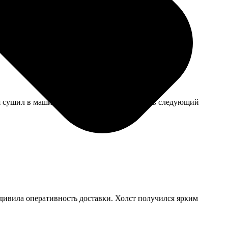
ак не смогла. За это отдельное спасибо, хоть и
тя сушил в машинке. Но размеры маломерят, в следующий
удивила оперативность доставки. Холст получился ярким