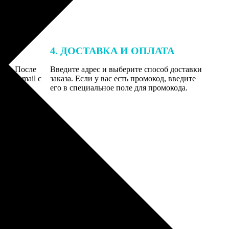
4. ДОСТАВКА И ОПЛАТА
той. После
Введите адрес и выберите способ доставки
 на email с
заказа. Если у вас есть промокод, введите
вим заказ
его в специальное поле для промокода.
мером для