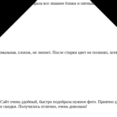
евушка по фото убрала все лишние блики и пятнышки, я бы сама т
рмальная, хлопок, не липнет. После стирки цвет не полинял, хо
. Сайт очень удобный, быстро подобрала нужное фото. Приятно 
е скидки. Получилось отлично, очень довольна!