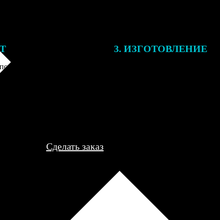
ЕТ
3. ИЗГОТОВЛЕНИЕ
подготовки заказа к печати
Оплатите заказ банковской кар
алисты могут связаться с Вами
оплаты получите подтверждение
му телефону или email для
описанием заказа. Когда отпра
я деталей.
вы получите письмо с трек-но
отслеживания.
Сделать заказ