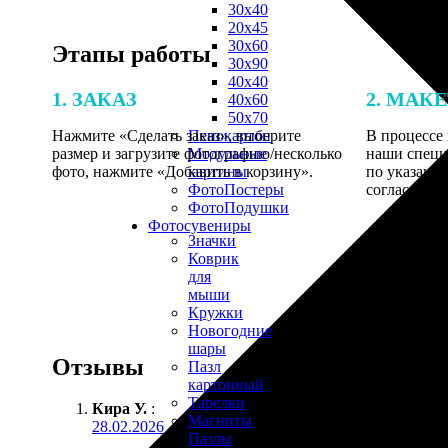
30х40
20х45
30х60
Этапы работы
30х90
40х40
1. ЗАКАЗ
2. МАК
40х60
50х70
Нажмите «Сделать заказ», выберите
В процессе 
Пенокартон
размер и загрузите фотографию/несколько
наши специ
Модульные
фото, нажмите «Добавить в корзину».
по указанно
картины
согласовани
ФотоПостеры
ФотоПодушки
Фотоcувениры
Значки
Коврик
для
мыши
Кружки
Новогодние
шары
Отзывы
Пазл
картонный
Тарелки
Кира У.
:
Магниты
28.02.2026
Пазлы