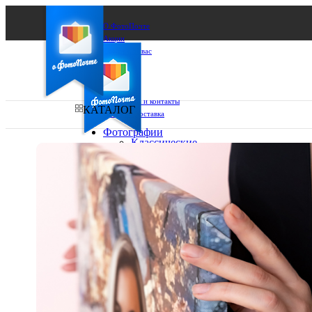
О ФотоПочте
Акции
Сделаем за вас
Бизнесу
FAQ
Франшиза
Поддержка и контакты
КАТАЛОГ
Оплата и доставка
Фотографии
Классические
фото
Ваш город:
10х10
10х15
Ваш регион доставки
13х18
15х15
Выберите из списка:
15х20
20х20
20х30
30х30
30х40
А4
Фото
в