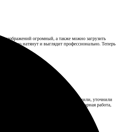
бор изображений огромный, а также можно загрузить
лст отлично натянут и выглядит профессионально. Теперь
ил свою фотографию. Оперативно перезвонили, уточнили
цены и качественный материал. Итог: шикарная работа,