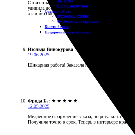
Магниты
Стоит отметить, что работа выполнена быстро и кач
Пазлы магнитные
удивила доступность информации и удобный интерф
Одежда с Фото
отлично смотрится, цвета яркие и насыщенные. Рек
Футболки детские
Футболки для взрослых
Бьюти-боксы
Подарочные сертификаты
Изольда Винокурова
:
★
★
★
★
★
19.06.2025
Шикарная работа! Заказала печать на холсте 50х70
Фрида Б.
:
★
★
★
★
★
12.05.2025
Медленное оформление заказа, но результат стоит 
Получила точно в срок. Теперь в интерьере красив