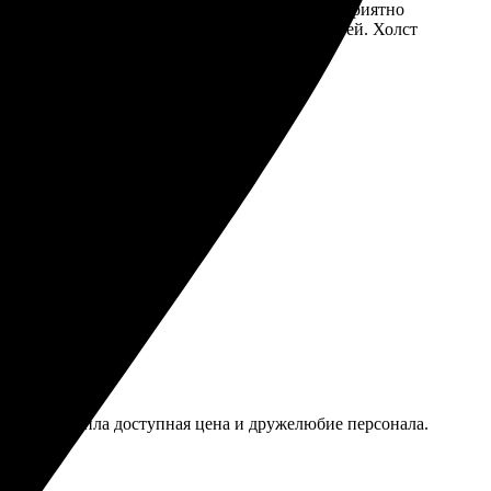
ростым: выбрала фото, загрузила его на сайт. Приятно
азмерами. Получила заказ через несколько дней. Холст
зультат превзошел ожидания!
Приятно удивила доступная цена и дружелюбие персонала.