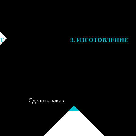
ЕТ
3. ИЗГОТОВЛЕНИЕ
подготовки заказа к печати
Оплатите заказ банковской кар
алисты могут связаться с Вами
оплаты получите подтверждение
му телефону или email для
описанием заказа. Когда отпра
я деталей.
вы получите письмо с трек-но
отслеживания.
Сделать заказ