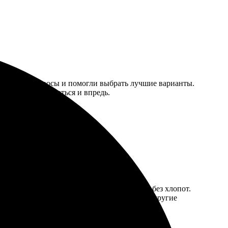
и на все вопросы и помогли выбрать лучшие варианты.
ным, буду обращаться и впредь.
 оформляешь заказ.
ение заказа прошло быстро, а главное — без хлопот.
 Обязательно вернусь снова, чтобы заказать другие