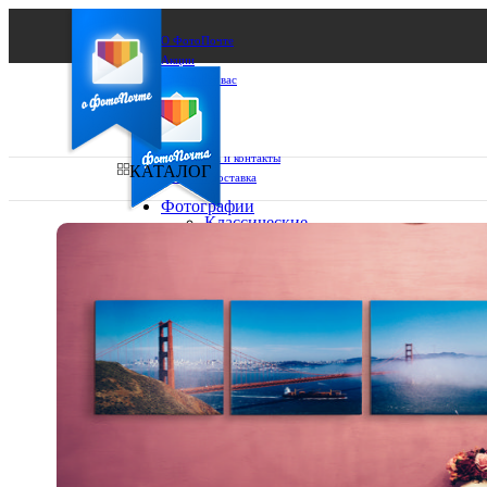
О ФотоПочте
Акции
Сделаем за вас
Бизнесу
FAQ
Франшиза
Поддержка и контакты
КАТАЛОГ
Оплата и доставка
Фотографии
Классические
фото
Ваш город:
10х10
10х15
Ваш регион доставки
13х18
15х15
Выберите из списка:
15х20
20х20
20х30
30х30
30х40
А4
Фото
в