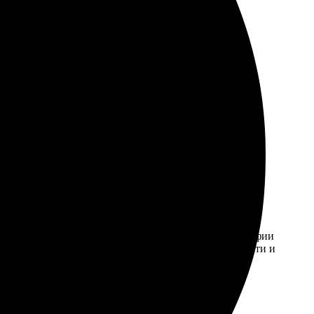
рмления – все понятно и удобно. Выбор размеров и
и быстро, упаковали тщательно – ничего не
ый. Выбор форматов порадовал. Загруженные фотографии
добно отслеживался. Приятно удивило качество печати и