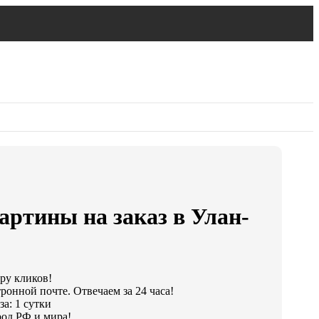
ртины на заказ в Улан-
ару кликов!
ронной почте. Отвечаем за 24 часа!
а: 1 сутки
од РФ и мира!