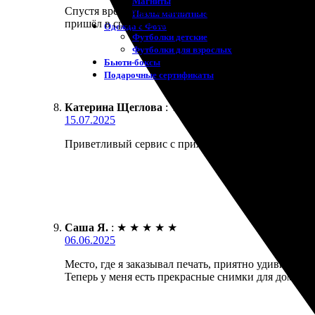
Магниты
Спустя время я решилась на заказ. Понравилось, ч
Пазлы магнитные
пришёл в срок и в идеальном состоянии. Результат
Одежда с Фото
Футболки детские
Футболки для взрослых
Бьюти-боксы
Подарочные сертификаты
Катерина Щеглова
:
★
★
★
★
★
15.07.2025
Приветливый сервис с приятными ценами. Заказала 
Саша Я.
:
★
★
★
★
★
06.06.2025
Место, где я заказывал печать, приятно удивило. 
Теперь у меня есть прекрасные снимки для дома.