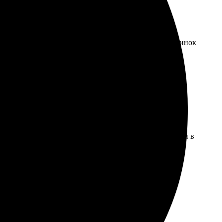
фотографии яркие и четкие. Заказала несколько картинок
ать еще. Рекомендую всем!
аказ, дождалась уведомления. Печатные снимки пришли в