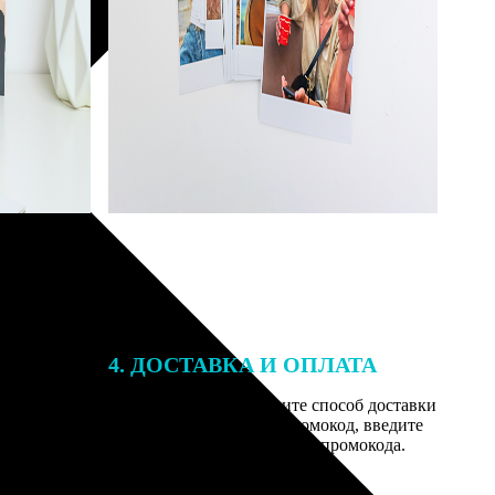
4. ДОСТАВКА И ОПЛАТА
той. После
Введите адрес и выберите способ доставки
 на email с
заказа. Если у вас есть промокод, введите
им заказ,
его в специальное поле для промокода.
мером для