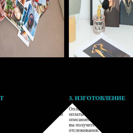
ЕТ
3. ИЗГОТОВЛЕНИЕ
подготовки заказа к печати
Оплатите заказ банковской кар
алисты могут связаться с Вами
оплаты получите подтверждение
му телефону или email для
описанием заказа. Когда отправ
я деталей.
вы получите письмо с трек-но
отслеживания.