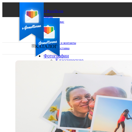
О ФотоПочте
Акции
Сделаем за вас
Бизнесу
FAQ
Франшиза
Поддержка и контакты
КАТАЛОГ
Оплата и доставка
Фотографии
Классические
фото
Ваш город:
10х10
10х15
Ваш регион доставки
13х18
15х15
Выберите из списка:
15х20
20х20
20х30
30х30
30х40
А4
Фото
в