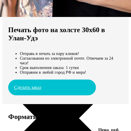
Не нашли Ваш город?
Мы доставляем по всему миру
Печать фото на холсте 30х60 в
Продолжить без города
Улан-Удэ
Отправь в печать за пару кликов!
Согласования по электронной почте. Отвечаем за 24
часа!
Срок выполнения заказа: 1 сутки
Отправим в любой город РФ и мира!
Сделать заказ
Форматы и цены
Услуга
Цена, руб.