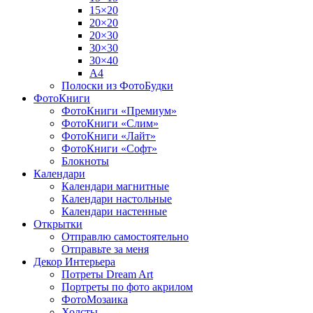
15×20
20×20
20×30
30×30
30×40
A4
Полоски из ФотоБудки
ФотоКниги
ФотоКниги «Премиум»
ФотоКниги «Слим»
ФотоКниги «Лайт»
ФотоКниги «Софт»
Блокноты
Календари
Календари магнитные
Календари настольные
Календари настенные
Открытки
Отправлю самостоятельно
Отправьте за меня
Декор Интерьера
Потреты Dream Art
Портреты по фото акрилом
ФотоМозаика
Холсты