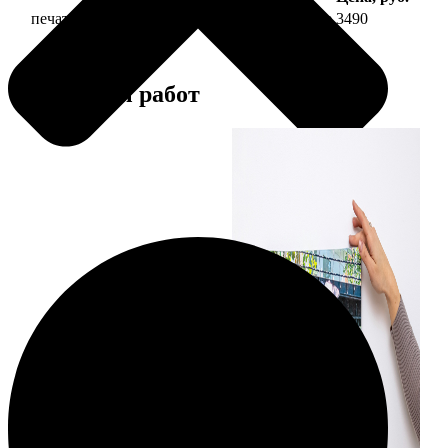
печать фото на холсте 30х60 на подрамнике
3490
Примеры работ