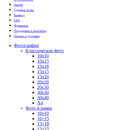
Акции
Сделаем за вас
Бизнесу
FAQ
Франшиза
Поддержка и контакты
Оплата и доставка
Фотографии
Классические фото
10х10
10х15
13х18
15х15
15х20
20х20
20х30
30х30
30х40
А4
Фото в рамке
10х10
10×15
13×18
15×15