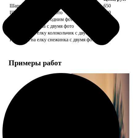
Шарик елочный с 1 фото
650
Шарик елочный с 2 фото
699
Шарик-шкатулка с одним фото
650
Шарик-шкатулка с двумя фото
699
Подвеска на елку колокольчик с двумя фото
590
Подвеска на елку снежинка с двумя фото
590
Примеры работ