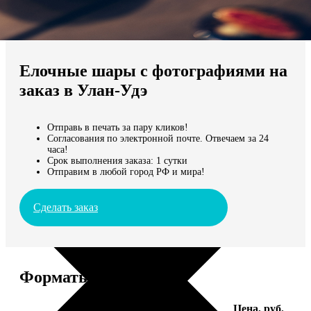
Не нашли Ваш город?
Мы доставляем по всему миру
Елочные шары с фотографиями на
Продолжить без города
заказ в Улан-Удэ
Отправь в печать за пару кликов!
Согласования по электронной почте. Отвечаем за 24
часа!
Срок выполнения заказа: 1 сутки
Отправим в любой город РФ и мира!
Сделать заказ
Форматы и цены
Услуга
Цена, руб.