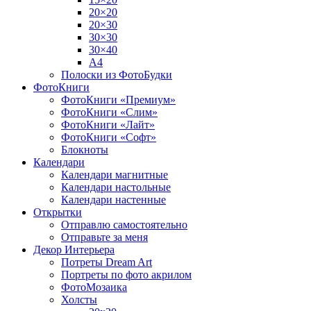
20×20
20×30
30×30
30×40
A4
Полоски из ФотоБудки
ФотоКниги
ФотоКниги «Премиум»
ФотоКниги «Слим»
ФотоКниги «Лайт»
ФотоКниги «Софт»
Блокноты
Календари
Календари магнитные
Календари настольные
Календари настенные
Открытки
Отправлю самостоятельно
Отправьте за меня
Декор Интерьера
Потреты Dream Art
Портреты по фото акрилом
ФотоМозаика
Холсты