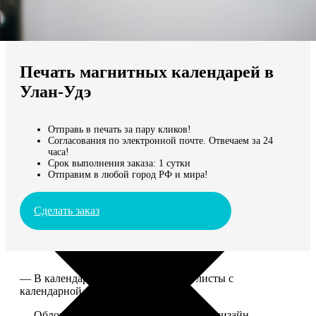
Не нашли Ваш город?
Мы доставляем по всему миру
Печать магнитных календарей в
Продолжить без города
Улан-Удэ
Отправь в печать за пару кликов!
Согласования по электронной почте. Отвечаем за 24
часа!
Срок выполнения заказа: 1 сутки
Отправим в любой город РФ и мира!
Сделать заказ
— В календаре 13 листов: обложка+листы с
календарной сеткой.
— Обложка для календаря стандартная, дизайн