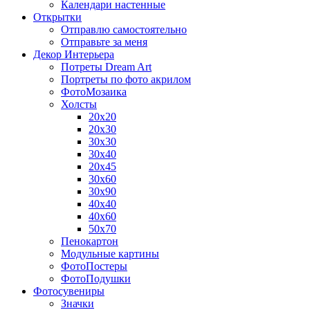
Календари настенные
Открытки
Отправлю самостоятельно
Отправьте за меня
Декор Интерьера
Потреты Dream Art
Портреты по фото акрилом
ФотоМозаика
Холсты
20х20
20х30
30х30
30х40
20х45
30х60
30х90
40х40
40х60
50х70
Пенокартон
Модульные картины
ФотоПостеры
ФотоПодушки
Фотоcувениры
Значки