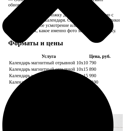
обновляем каждый год.
— В кружочек на обложку добавляем фотографию с
одной из страниц календаря. Снимок наши сотрудники
выбирают на свое усмотрение или пишите в
комментариях, какое именно фото хотите на обложку.
Форматы и цены
Услуга
Цена, руб.
Календарь магнитный отрывной 10x10
790
Календарь магнитный отрывной 10x15
890
Календарь магнитный отрывной 15x15
990
Календарь магнитный отрывной 15x20
1190
Примеры работ