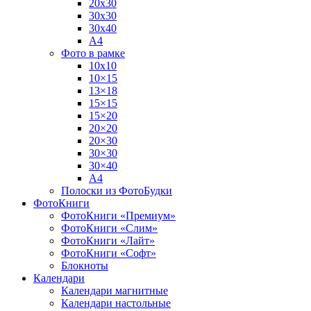
20х30
30х30
30х40
А4
Фото в рамке
10х10
10×15
13×18
15×15
15×20
20×20
20×30
30×30
30×40
A4
Полоски из ФотоБудки
ФотоКниги
ФотоКниги «Премиум»
ФотоКниги «Слим»
ФотоКниги «Лайт»
ФотоКниги «Софт»
Блокноты
Календари
Календари магнитные
Календари настольные