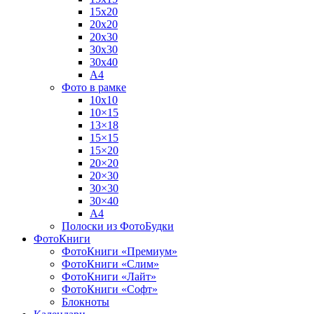
15х20
20х20
20х30
30х30
30х40
А4
Фото в рамке
10х10
10×15
13×18
15×15
15×20
20×20
20×30
30×30
30×40
A4
Полоски из ФотоБудки
ФотоКниги
ФотоКниги «Премиум»
ФотоКниги «Слим»
ФотоКниги «Лайт»
ФотоКниги «Софт»
Блокноты