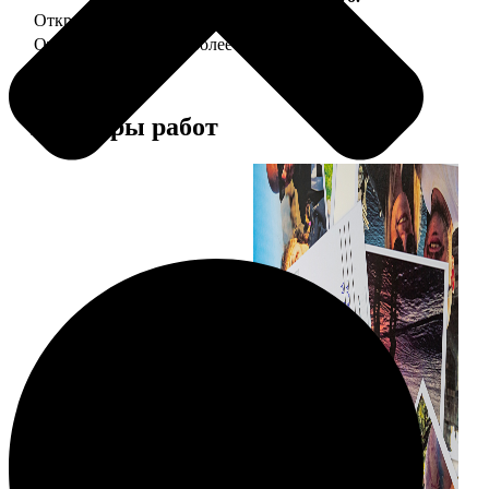
Открытка А5 "отправим за Вас"
150
Открытка А5 6 шт и более
от 890
Примеры работ