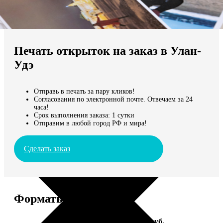
Не нашли Ваш город?
Мы доставляем по всему миру
Печать открыток на заказ в Улан-
Продолжить без города
Удэ
Отправь в печать за пару кликов!
Согласования по электронной почте. Отвечаем за 24
часа!
Срок выполнения заказа: 1 сутки
Отправим в любой город РФ и мира!
Сделать заказ
Форматы и цены
Услуга
Цена, руб.