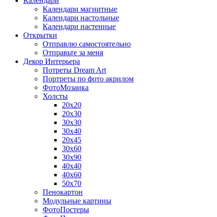
Календари
Календари магнитные
Календари настольные
Календари настенные
Открытки
Отправлю самостоятельно
Отправьте за меня
Декор Интерьера
Потреты Dream Art
Портреты по фото акрилом
ФотоМозаика
Холсты
20х20
20х30
30х30
30х40
20х45
30х60
30х90
40х40
40х60
50х70
Пенокартон
Модульные картины
ФотоПостеры