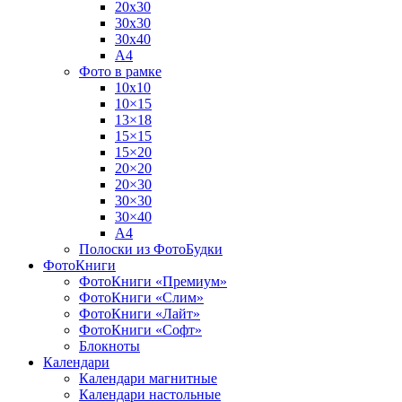
20х30
30х30
30х40
А4
Фото в рамке
10х10
10×15
13×18
15×15
15×20
20×20
20×30
30×30
30×40
A4
Полоски из ФотоБудки
ФотоКниги
ФотоКниги «Премиум»
ФотоКниги «Слим»
ФотоКниги «Лайт»
ФотоКниги «Софт»
Блокноты
Календари
Календари магнитные
Календари настольные