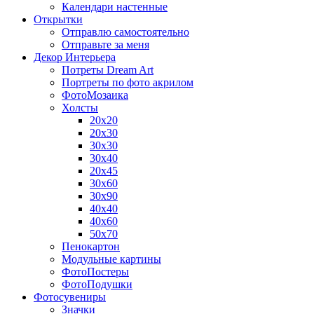
Календари настенные
Открытки
Отправлю самостоятельно
Отправьте за меня
Декор Интерьера
Потреты Dream Art
Портреты по фото акрилом
ФотоМозаика
Холсты
20х20
20х30
30х30
30х40
20х45
30х60
30х90
40х40
40х60
50х70
Пенокартон
Модульные картины
ФотоПостеры
ФотоПодушки
Фотоcувениры
Значки