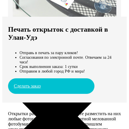
Не нашли Ваш город?
Мы доставляем по всему миру
Печать открыток с доставкой в
Продолжить без города
Улан-Удэ
Отправь в печать за пару кликов!
Согласования по электронной почте. Отвечаем за 24
часа!
Срок выполнения заказа: 1 сутки
Отправим в любой город РФ и мира!
Сделать заказ
Открытки размером 10*15, вы можете разместить на них
любые фотографии. Печатаем на плотной мелованной
фотобумаге плотностью 300 г/м2. Мы пришлем