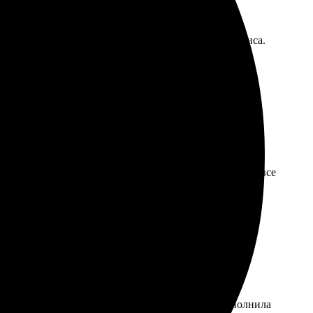
роцесс был простым: выбрала фотографию, оформила
ень порадовало внимание к деталям и уровень сервиса.
не, результат превзошел ожидания. Доставка быстрая, все
с заказа был простым: выбрала изображение, заполнила