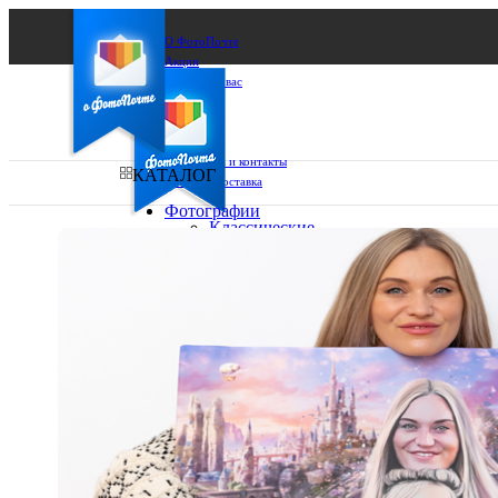
О ФотоПочте
Акции
Сделаем за вас
Бизнесу
FAQ
Франшиза
Поддержка и контакты
КАТАЛОГ
Оплата и доставка
Фотографии
Классические
фото
Ваш город:
10х10
10х15
Ваш регион доставки
13х18
15х15
Выберите из списка:
15х20
20х20
20х30
30х30
30х40
А4
Фото
в