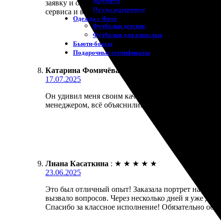
Магниты
заявку и отдала все пожелания. Получила результа
Пазлы магнитные
сервиса и внимание к деталям. Рекомендую всем, 
Одежда с Фото
Футболки детские
Футболки для взрослых
Бьюти-боксы
Подарочные сертификаты
Катарина Фомичёва
:
★
★
★
★
★
17.07.2025
Он удивил меня своим качеством. Заказала портрет
менеджером, всё объяснили. Работа была выполнена
Лиана Касаткина
:
★
★
★
★
★
23.06.2025
Это был отличный опыт! Заказала портрет на холс
вызвало вопросов. Через несколько дней я уже держ
Спасибо за классное исполнение! Обязательно обр