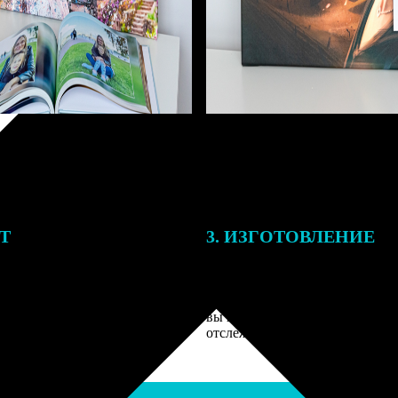
ЕТ
3. ИЗГОТОВЛЕНИЕ
подготовки заказа к печати
Оплатите заказ банковской кар
алисты могут связаться с Вами
оплаты получите подтверждение
му телефону или email для
описанием заказа. Когда отпра
я деталей.
вы получите письмо с трек-но
отслеживания.