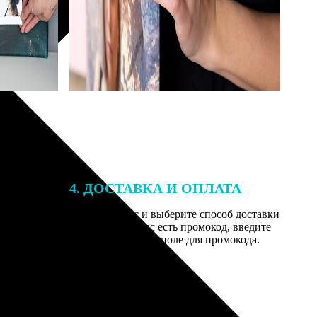
4. ДОСТАВКА И ОПЛАТА
той. После
Введите адрес и выберите способ доставки
 на email с
заказа. Если у вас есть промокод, введите
вим заказ
его в специальное поле для промокода.
мером для