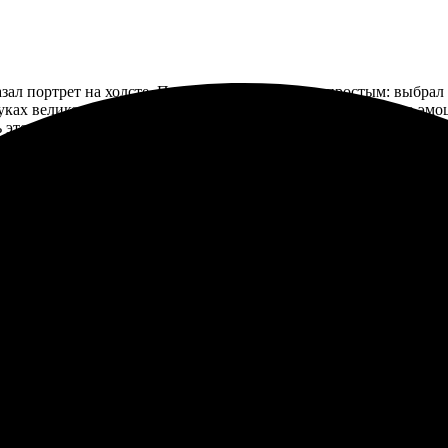
ал портрет на холсте. Процесс заказа оказался простым: выбрал
руках великолепное изображение, которое идеально передало эмоц
ь это украшение моей комнаты. Определенно, стоит рекомендова
ой и понятный. Менеджеры оперативно отвечали на вопросы, пом
м, кто ценит индивидуальный подход.