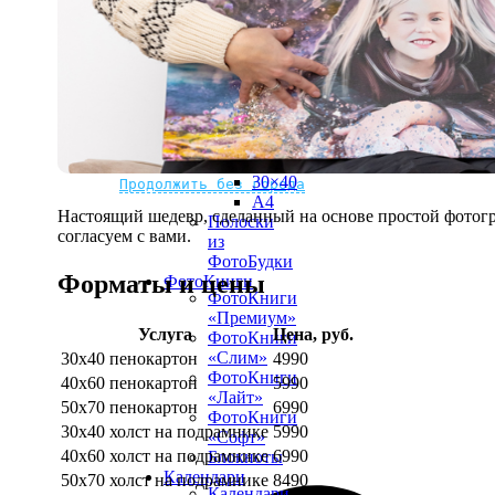
рамке
10х10
10×15
13×18
15×15
15×20
20×20
20×30
Не нашли Ваш город?
Мы доставляем по всему миру
30×30
30×40
Продолжить без города
A4
Настоящий шедевр, сделанный на основе простой фотогр
Полоски
согласуем с вами.
из
ФотоБудки
Форматы и цены
ФотоКниги
ФотоКниги
«Премиум»
Услуга
Цена, руб.
ФотоКниги
«Слим»
30х40 пенокартон
4990
ФотоКниги
40х60 пенокартон
5990
«Лайт»
50х70 пенокартон
6990
ФотоКниги
30х40 холст на подрамнике
5990
«Софт»
40х60 холст на подрамнике
6990
Блокноты
Календари
50х70 холст на подрамнике
8490
Календари