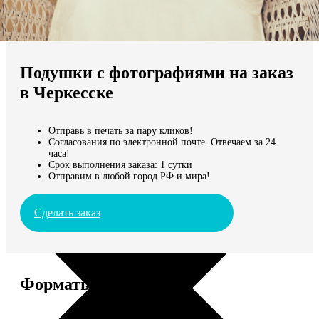
Не нашли Ваш город?
Мы доставляем по всему миру
Подушки с фотографиями на заказ
Продолжить без города
в Черкесске
Отправь в печать за пару кликов!
Согласования по электронной почте. Отвечаем за 24
часа!
Срок выполнения заказа: 1 сутки
Отправим в любой город РФ и мира!
Сделать заказ
Форматы и цены
Услуга
Цена, руб.