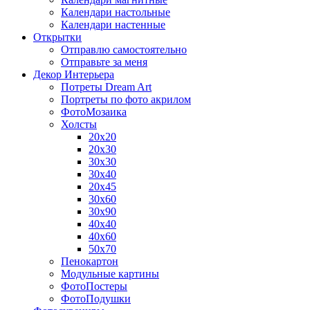
Календари настольные
Календари настенные
Открытки
Отправлю самостоятельно
Отправьте за меня
Декор Интерьера
Потреты Dream Art
Портреты по фото акрилом
ФотоМозаика
Холсты
20х20
20х30
30х30
30х40
20х45
30х60
30х90
40х40
40х60
50х70
Пенокартон
Модульные картины
ФотоПостеры
ФотоПодушки