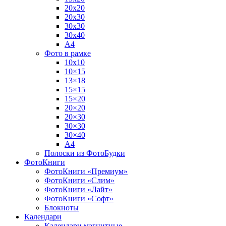
20х20
20х30
30х30
30х40
А4
Фото в рамке
10х10
10×15
13×18
15×15
15×20
20×20
20×30
30×30
30×40
A4
Полоски из ФотоБудки
ФотоКниги
ФотоКниги «Премиум»
ФотоКниги «Слим»
ФотоКниги «Лайт»
ФотоКниги «Софт»
Блокноты
Календари
Календари магнитные