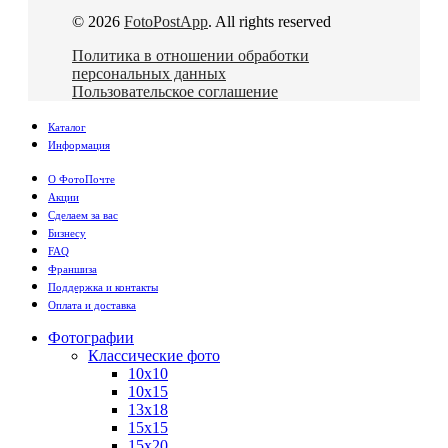
© 2026
FotoPostApp
. All rights reserved
Политика в отношении обработки
персональных данных
Пользовательское соглашение
Каталог
Информация
О ФотоПочте
Акции
Сделаем за вас
Бизнесу
FAQ
Франшиза
Поддержка и контакты
Оплата и доставка
Фотографии
Классические фото
10х10
10х15
13х18
15х15
15х20