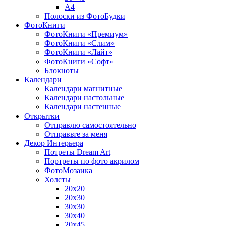
A4
Полоски из ФотоБудки
ФотоКниги
ФотоКниги «Премиум»
ФотоКниги «Слим»
ФотоКниги «Лайт»
ФотоКниги «Софт»
Блокноты
Календари
Календари магнитные
Календари настольные
Календари настенные
Открытки
Отправлю самостоятельно
Отправьте за меня
Декор Интерьера
Потреты Dream Art
Портреты по фото акрилом
ФотоМозаика
Холсты
20х20
20х30
30х30
30х40
20х45