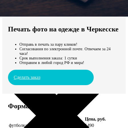
Не нашли Ваш город?
Мы доставляем по всему миру
Печать фото на одежде в Черкесске
Продолжить без города
Отправь в печать за пару кликов!
Согласования по электронной почте. Отвечаем за 24
часа!
Срок выполнения заказа: 1 сутки
Отправим в любой город РФ и мира!
Сделать заказ
Форматы и цены
Услуга
Цена, руб.
футболка детская с фото рост 118 см
1490