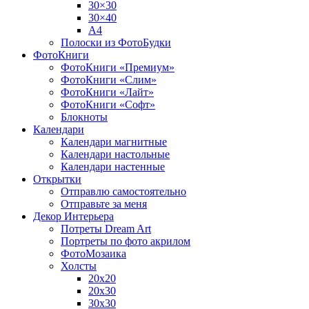
30×30
30×40
A4
Полоски из ФотоБудки
ФотоКниги
ФотоКниги «Премиум»
ФотоКниги «Слим»
ФотоКниги «Лайт»
ФотоКниги «Софт»
Блокноты
Календари
Календари магнитные
Календари настольные
Календари настенные
Открытки
Отправлю самостоятельно
Отправьте за меня
Декор Интерьера
Потреты Dream Art
Портреты по фото акрилом
ФотоМозаика
Холсты
20х20
20х30
30х30