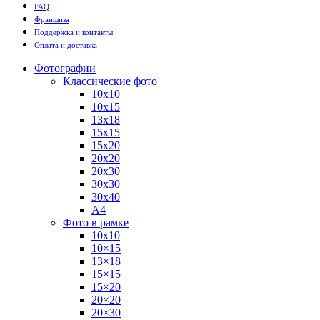
FAQ
Франшиза
Поддержка и контакты
Оплата и доставка
Фотографии
Классические фото
10х10
10х15
13х18
15х15
15х20
20х20
20х30
30х30
30х40
А4
Фото в рамке
10х10
10×15
13×18
15×15
15×20
20×20
20×30