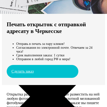
Не нашли Ваш город?
Мы доставляем по всему миру
Печать открыток с отправкой
Продолжить без города
адресату в Черкесске
Отправь в печать за пару кликов!
Согласования по электронной почте. Отвечаем за 24
часа!
Срок выполнения заказа: 1 сутки
Отправим в любой город РФ и мира!
Сделать заказ
Открытка размером 10*15, вы можете разместить на ней
любую фотографию. Печатается на плотной мелованной
фотобумаге плотностью 300 г/м2. При заказе вы пишете