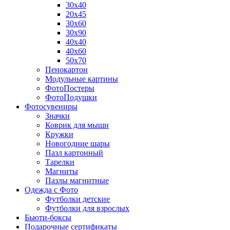
30х40
20х45
30х60
30х90
40х40
40х60
50х70
Пенокартон
Модульные картины
ФотоПостеры
ФотоПодушки
Фотоcувениры
Значки
Коврик для мыши
Кружки
Новогодние шары
Пазл картонный
Тарелки
Магниты
Пазлы магнитные
Одежда с Фото
Футболки детские
Футболки для взрослых
Бьюти-боксы
Подарочные сертификаты