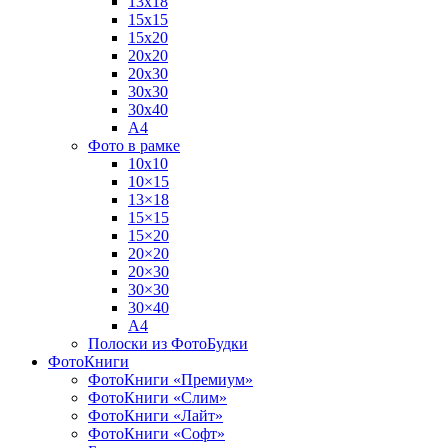
13х18
15х15
15х20
20х20
20х30
30х30
30х40
А4
Фото в рамке
10х10
10×15
13×18
15×15
15×20
20×20
20×30
30×30
30×40
A4
Полоски из ФотоБудки
ФотоКниги
ФотоКниги «Премиум»
ФотоКниги «Слим»
ФотоКниги «Лайт»
ФотоКниги «Софт»