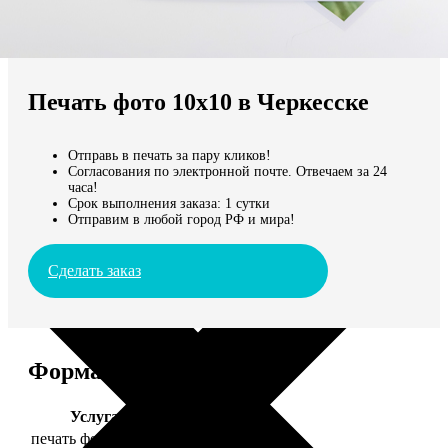
Не нашли Ваш город?
Мы доставляем по всему миру
Печать фото 10х10 в Черкесске
Продолжить без города
Отправь в печать за пару кликов!
Согласования по электронной почте. Отвечаем за 24
часа!
Срок выполнения заказа: 1 сутки
Отправим в любой город РФ и мира!
Сделать заказ
Форматы и цены
Услуга
Цена, руб.
печать фото 10х10
19