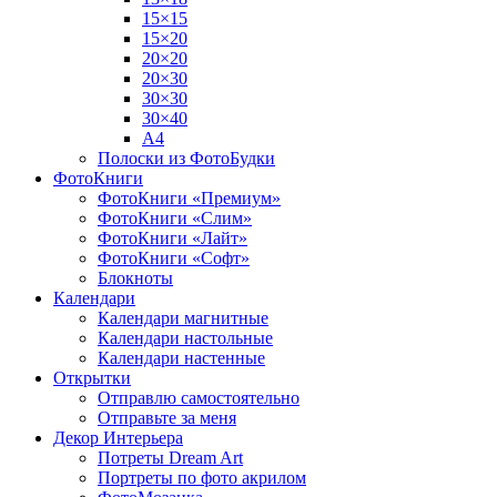
15×15
15×20
20×20
20×30
30×30
30×40
A4
Полоски из ФотоБудки
ФотоКниги
ФотоКниги «Премиум»
ФотоКниги «Слим»
ФотоКниги «Лайт»
ФотоКниги «Софт»
Блокноты
Календари
Календари магнитные
Календари настольные
Календари настенные
Открытки
Отправлю самостоятельно
Отправьте за меня
Декор Интерьера
Потреты Dream Art
Портреты по фото акрилом