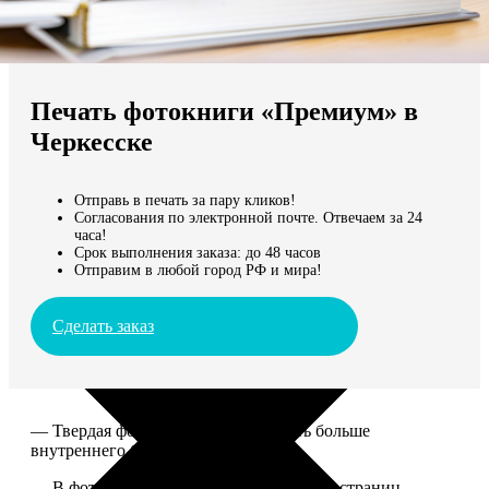
Не нашли Ваш город?
Мы доставляем по всему миру
Печать фотокниги «Премиум» в
Продолжить без города
Черкесске
Отправь в печать за пару кликов!
Согласования по электронной почте. Отвечаем за 24
часа!
Срок выполнения заказа: до 48 часов
Отправим в любой город РФ и мира!
Сделать заказ
— Твердая фотообложка, размер чуть больше
внутреннего блока.
— В фотокниге может быть от 20 до 100 страниц.