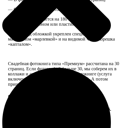
— Страницы плотные, толщина 1 мм.
— Книга раскрывается на 180 градусов, развороты
укреплены картоном или пластиком.
— Блок под обложкой укреплен специальным
материалом «марлевкой» и на видимой части корешка
«капталом».
Свадебная фотокнига типа «Премиум» рассчитана на 30
страниц. Если фотографий больше 30, мы соберем их в
коллажи и аккуратно разместим в фотокниге (услуга
включена, стоимость останется прежней). А потом
пришлем вам на согласование развороты.
Форматы и цены
Услуга
Цена, руб.
ФотоКнига "Премиум" 10x10
от 2490
ФотоКнига "Премиум" 10x15
от 2890