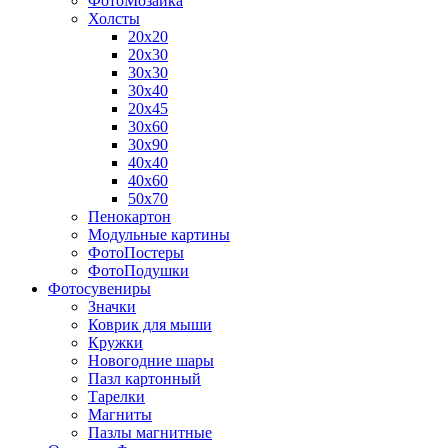
ФотоМозаика
Холсты
20х20
20х30
30х30
30х40
20х45
30х60
30х90
40х40
40х60
50х70
Пенокартон
Модульные картины
ФотоПостеры
ФотоПодушки
Фотоcувениры
Значки
Коврик для мыши
Кружки
Новогодние шары
Пазл картонный
Тарелки
Магниты
Пазлы магнитные