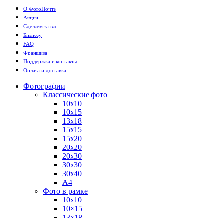
О ФотоПочте
Акции
Сделаем за вас
Бизнесу
FAQ
Франшиза
Поддержка и контакты
Оплата и доставка
Фотографии
Классические фото
10х10
10х15
13х18
15х15
15х20
20х20
20х30
30х30
30х40
А4
Фото в рамке
10х10
10×15
13×18