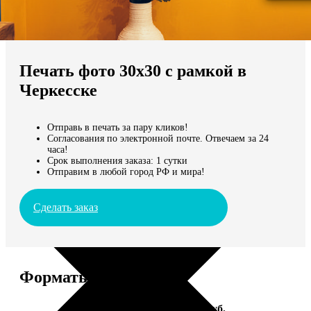
Не нашли Ваш город?
Мы доставляем по всему миру
Печать фото 30х30 с рамкой в
Продолжить без города
Черкесске
Отправь в печать за пару кликов!
Согласования по электронной почте. Отвечаем за 24
часа!
Срок выполнения заказа: 1 сутки
Отправим в любой город РФ и мира!
Сделать заказ
Форматы и цены
Услуга
Цена, руб.