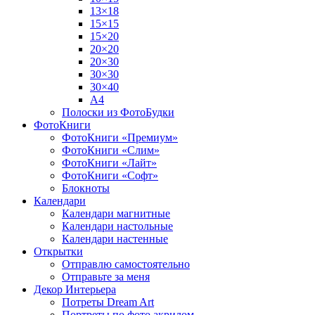
13×18
15×15
15×20
20×20
20×30
30×30
30×40
A4
Полоски из ФотоБудки
ФотоКниги
ФотоКниги «Премиум»
ФотоКниги «Слим»
ФотоКниги «Лайт»
ФотоКниги «Софт»
Блокноты
Календари
Календари магнитные
Календари настольные
Календари настенные
Открытки
Отправлю самостоятельно
Отправьте за меня
Декор Интерьера
Потреты Dream Art
Портреты по фото акрилом