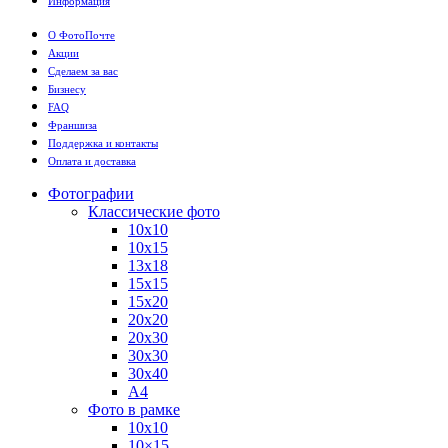
Информация
О ФотоПочте
Акции
Сделаем за вас
Бизнесу
FAQ
Франшиза
Поддержка и контакты
Оплата и доставка
Фотографии
Классические фото
10х10
10х15
13х18
15х15
15х20
20х20
20х30
30х30
30х40
А4
Фото в рамке
10х10
10×15