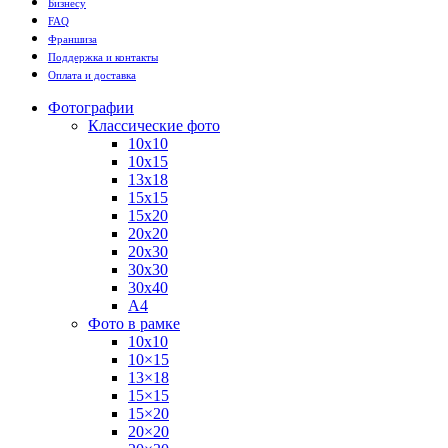
Бизнесу
FAQ
Франшиза
Поддержка и контакты
Оплата и доставка
Фотографии
Классические фото
10х10
10х15
13х18
15х15
15х20
20х20
20х30
30х30
30х40
А4
Фото в рамке
10х10
10×15
13×18
15×15
15×20
20×20