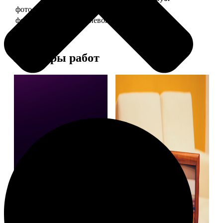
фото 20х30 в деревянной рамке
990
фото 20х30 в алюминиевой рамке
2490
Примеры работ