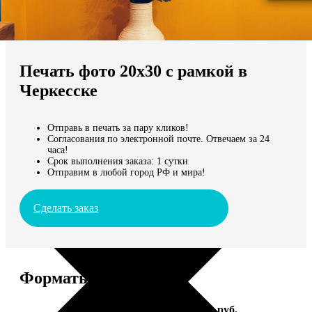
Не нашли Ваш город?
Мы доставляем по всему миру
Печать фото 20х30 с рамкой в
Продолжить без города
Черкесске
Отправь в печать за пару кликов!
Согласования по электронной почте. Отвечаем за 24
часа!
Срок выполнения заказа: 1 сутки
Отправим в любой город РФ и мира!
Сделать заказ
Форматы и цены
Услуга
Цена, руб.