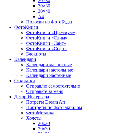
20×30
30×30
30×40
A4
Полоски из ФотоБудки
ФотоКниги
ФотоКниги «Премиум»
ФотоКниги «Слим»
ФотоКниги «Лайт»
ФотоКниги «Софт»
Блокноты
Календари
Календари магнитные
Календари настольные
Календари настенные
Открытки
Отправлю самостоятельно
Отправьте за меня
Декор Интерьера
Потреты Dream Art
Портреты по фото акрилом
ФотоМозаика
Холсты
20х20
20х30