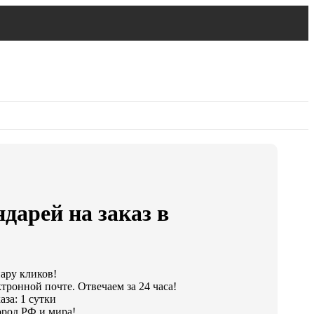
дарей на заказ в
пару кликов!
тронной почте. Отвечаем за 24 часа!
за: 1 сутки
род РФ и мира!