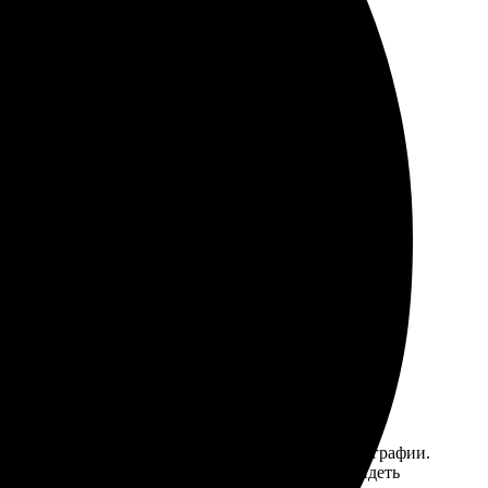
ать в срок, рекомендую.
ок. Помогли с оформлением, всё объяснили. Реально
остым и удобным: выбрала шаблон, загрузила фотографии.
е, каждая деталь яркая и четкая. Так приятно видеть