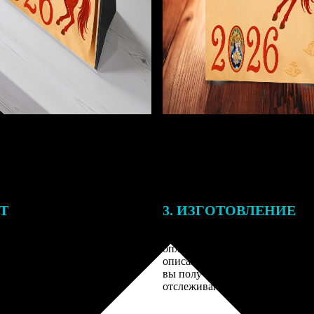
ЕТ
3. ИЗГОТОВЛЕНИЕ
подготовки заказа к печати
Оплатите заказ банковской кар
алисты могут связаться с Вами
оплаты получите подтверждение
му телефону или email для
описанием заказа. Когда отпра
я деталей.
вы получите письмо с трек-но
отслеживания.