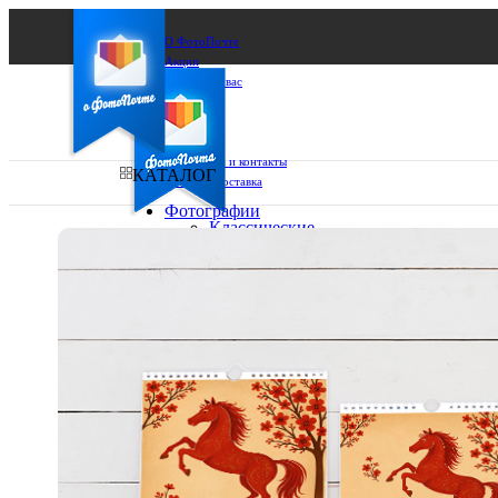
О ФотоПочте
Акции
Сделаем за вас
Бизнесу
FAQ
Франшиза
Поддержка и контакты
КАТАЛОГ
Оплата и доставка
Фотографии
Классические
фото
Ваш город:
10х10
10х15
Ваш регион доставки
13х18
15х15
Выберите из списка:
15х20
20х20
20х30
30х30
30х40
А4
Фото
в