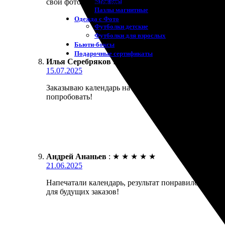
Магниты
свои фото в таком виде! Определенно рекомендую, 
Пазлы магнитные
Одежда с Фото
Футболки детские
Футболки для взрослых
Бьюти-боксы
Подарочные сертификаты
Илья Серебряков
:
★
★
★
★
★
15.07.2025
Заказываю календарь на год. Оформление простое, 
попробовать!
Андрей Ананьев
:
★
★
★
★
★
21.06.2025
Напечатали календарь, результат понравился! Удоб
для будущих заказов!