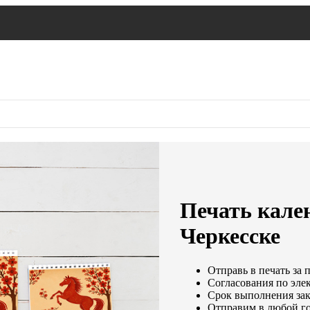
Печать кален
Черкесске
Отправь в печать за 
Согласования по элек
Срок выполнения зака
Отправим в любой го