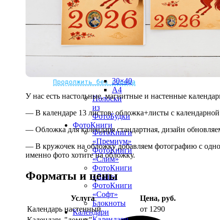
рамке
10х10
10×15
13×18
15×15
15×20
20×20
20×30
Не нашли Ваш город?
Мы доставляем по всему миру
30×30
30×40
Продолжить без города
A4
У нас есть настольные, магнитные и настенные календар
Полоски
из
— В календаре 13 листов: обложка+листы с календарной 
ФотоБудки
ФотоКниги
— Обложка для календаря стандартная, дизайн обновляе
ФотоКниги
«Премиум»
— В кружочек на обложку добавляем фотографию с одной
ФотоКниги
именно фото хотите на обложку.
«Слим»
ФотоКниги
Форматы и цены
«Лайт»
ФотоКниги
«Софт»
Услуга
Цена, руб.
Блокноты
Календарь настенный
от 1290
Календари
Календари
Календарь "домик"
890