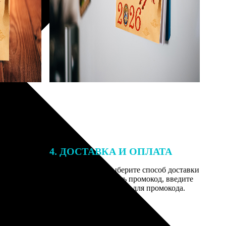
4. ДОСТАВКА И ОПЛАТА
той. После
Введите адрес и выберите способ доставки
 на email с
заказа. Если у вас есть промокод, введите
вим заказ
его в специальное поле для промокода.
мером для