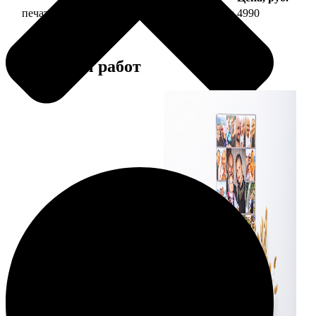
печать фото на холсте 40х60 на подрамнике
4990
Примеры работ