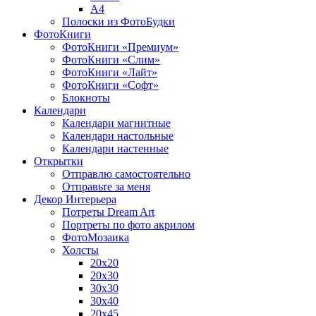
A4
Полоски из ФотоБудки
ФотоКниги
ФотоКниги «Премиум»
ФотоКниги «Слим»
ФотоКниги «Лайт»
ФотоКниги «Софт»
Блокноты
Календари
Календари магнитные
Календари настольные
Календари настенные
Открытки
Отправлю самостоятельно
Отправьте за меня
Декор Интерьера
Потреты Dream Art
Портреты по фото акрилом
ФотоМозаика
Холсты
20х20
20х30
30х30
30х40
20х45