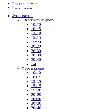
Поддержка и контакты
Оплата и доставка
Фотографии
Классические фото
10х10
10х15
13х18
15х15
15х20
20х20
20х30
30х30
30х40
А4
Фото в рамке
10х10
10×15
13×18
15×15
15×20
20×20
20×30
30×30
30×40