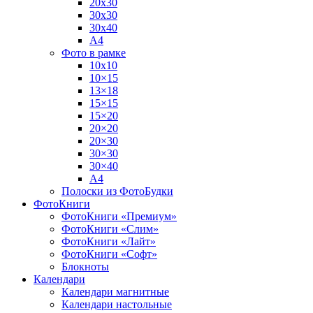
20х30
30х30
30х40
А4
Фото в рамке
10х10
10×15
13×18
15×15
15×20
20×20
20×30
30×30
30×40
A4
Полоски из ФотоБудки
ФотоКниги
ФотоКниги «Премиум»
ФотоКниги «Слим»
ФотоКниги «Лайт»
ФотоКниги «Софт»
Блокноты
Календари
Календари магнитные
Календари настольные