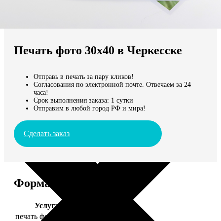
Не нашли Ваш город?
Мы доставляем по всему миру
Печать фото 30х40 в Черкесске
Продолжить без города
Отправь в печать за пару кликов!
Согласования по электронной почте. Отвечаем за 24
часа!
Срок выполнения заказа: 1 сутки
Отправим в любой город РФ и мира!
Сделать заказ
Форматы и цены
Услуга
Цена, руб.
печать фото 30х40
199