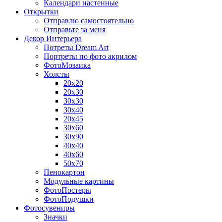
Календари настенные
Открытки
Отправлю самостоятельно
Отправьте за меня
Декор Интерьера
Потреты Dream Art
Портреты по фото акрилом
ФотоМозаика
Холсты
20х20
20х30
30х30
30х40
20х45
30х60
30х90
40х40
40х60
50х70
Пенокартон
Модульные картины
ФотоПостеры
ФотоПодушки
Фотоcувениры
Значки