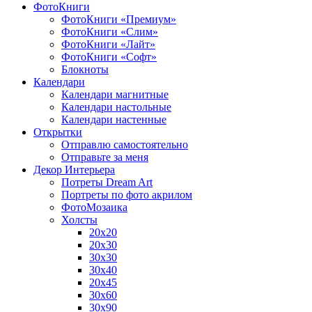
ФотоКниги
ФотоКниги «Премиум»
ФотоКниги «Слим»
ФотоКниги «Лайт»
ФотоКниги «Софт»
Блокноты
Календари
Календари магнитные
Календари настольные
Календари настенные
Открытки
Отправлю самостоятельно
Отправьте за меня
Декор Интерьера
Потреты Dream Art
Портреты по фото акрилом
ФотоМозаика
Холсты
20х20
20х30
30х30
30х40
20х45
30х60
30х90