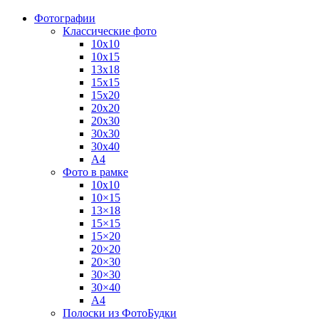
Фотографии
Классические фото
10х10
10х15
13х18
15х15
15х20
20х20
20х30
30х30
30х40
А4
Фото в рамке
10х10
10×15
13×18
15×15
15×20
20×20
20×30
30×30
30×40
A4
Полоски из ФотоБудки