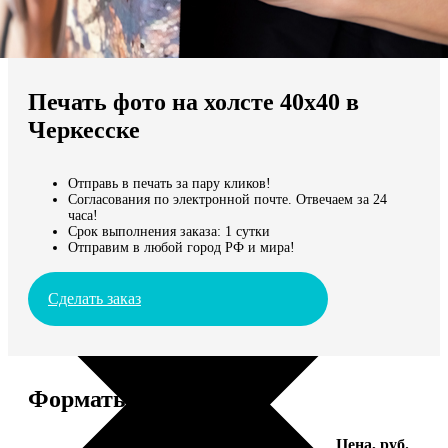
Не нашли Ваш город?
Мы доставляем по всему миру
Печать фото на холсте 40х40 в
Продолжить без города
Черкесске
Отправь в печать за пару кликов!
Согласования по электронной почте. Отвечаем за 24
часа!
Срок выполнения заказа: 1 сутки
Отправим в любой город РФ и мира!
Сделать заказ
Форматы и цены
Услуга
Цена, руб.