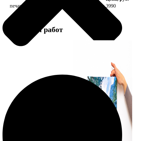
печать фото на холсте 40х40 на подрамнике
3990
Примеры работ