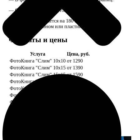
— Страницы плотные, толщина 1 мм.
— Книга раскрывается на 180 градусов, развороты
укреплены картоном или пластиком.
Форматы и цены
Услуга
Цена, руб.
ФотоКнига "Слим" 10x10
от 1290
ФотоКнига "Слим" 10x15
от 1390
ФотоКнига "Слим" 15x15
от 1590
ФотоКнига "Слим" 15x20
от 1890
ФотоКнига "Слим" 20x20
от 1990
ФотоКнига "Слим" 20x30
от 2490
ФотоКнига "Слим" 25x25
от 2990
Примеры работ