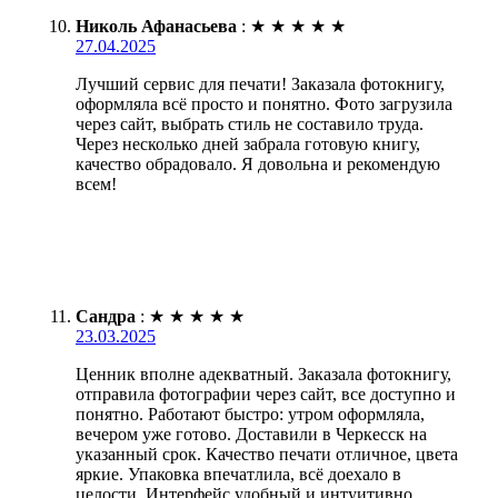
Николь Афанасьева
:
★
★
★
★
★
27.04.2025
Лучший сервис для печати! Заказала фотокнигу,
оформляла всё просто и понятно. Фото загрузила
через сайт, выбрать стиль не составило труда.
Через несколько дней забрала готовую книгу,
качество обрадовало. Я довольна и рекомендую
всем!
Сандра
:
★
★
★
★
★
23.03.2025
Ценник вполне адекватный. Заказала фотокнигу,
отправила фотографии через сайт, все доступно и
понятно. Работают быстро: утром оформляла,
вечером уже готово. Доставили в Черкесск на
указанный срок. Качество печати отличное, цвета
яркие. Упаковка впечатлила, всё доехало в
целости. Интерфейс удобный и интуитивно