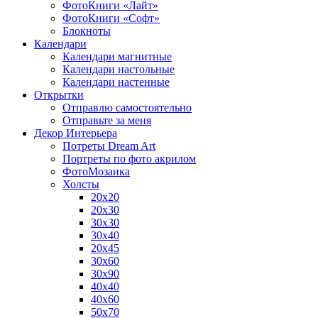
ФотоКниги «Лайт»
ФотоКниги «Софт»
Блокноты
Календари
Календари магнитные
Календари настольные
Календари настенные
Открытки
Отправлю самостоятельно
Отправьте за меня
Декор Интерьера
Потреты Dream Art
Портреты по фото акрилом
ФотоМозаика
Холсты
20х20
20х30
30х30
30х40
20х45
30х60
30х90
40х40
40х60
50х70