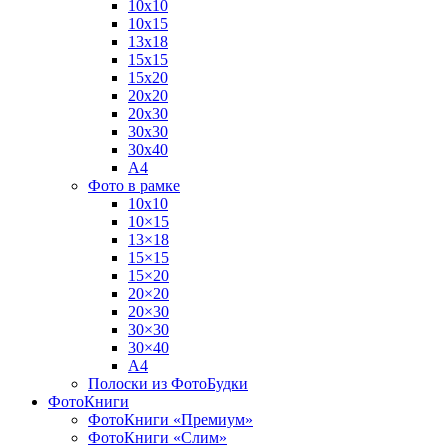
10х10
10х15
13х18
15х15
15х20
20х20
20х30
30х30
30х40
А4
Фото в рамке
10х10
10×15
13×18
15×15
15×20
20×20
20×30
30×30
30×40
A4
Полоски из ФотоБудки
ФотоКниги
ФотоКниги «Премиум»
ФотоКниги «Слим»