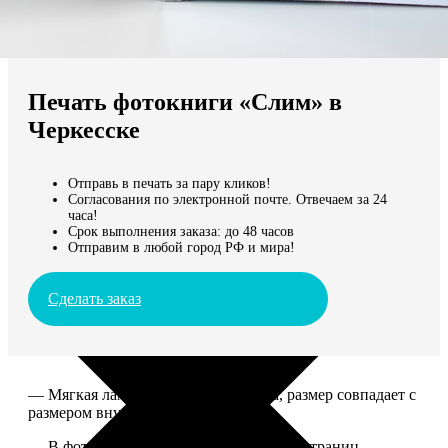
Не нашли Ваш город?
Мы доставляем по всему миру
Печать фотокниги «Слим» в
Продолжить без города
Черкесске
Отправь в печать за пару кликов!
Согласования по электронной почте. Отвечаем за 24
часа!
Срок выполнения заказа: до 48 часов
Отправим в любой город РФ и мира!
Сделать заказ
— Мягкая ламинированная обложка, размер совпадает с
размером внутреннего блока.
— В фотокниге может быть от 10 до 50 страниц.