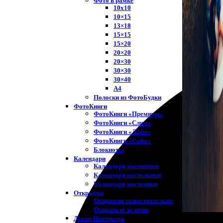
Фото в рамке
10х10
10×15
13×18
15×15
15×20
20×20
20×30
30×30
30×40
A4
Полоски из ФотоБудки
ФотоКниги
ФотоКниги «Премиум»
ФотоКниги «Слим»
ФотоКниги «Лайт»
ФотоКниги «Софт»
Блокноты
Календари
Календари магнитные
Календари настольные
Календари настенные
Открытки
Отправлю самостоятельно
Отправьте за меня
Декор Интерьера