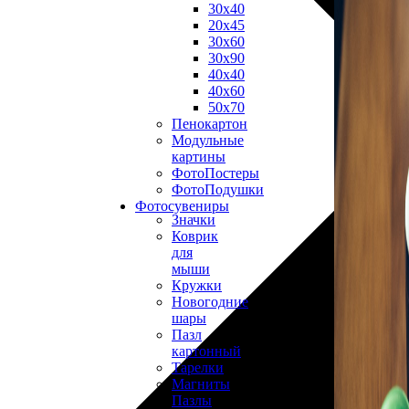
30х40
20х45
30х60
30х90
40х40
40х60
50х70
Пенокартон
Модульные
картины
ФотоПостеры
ФотоПодушки
Фотоcувениры
Значки
Коврик
для
мыши
Кружки
Новогодние
шары
Пазл
картонный
Тарелки
Магниты
Пазлы