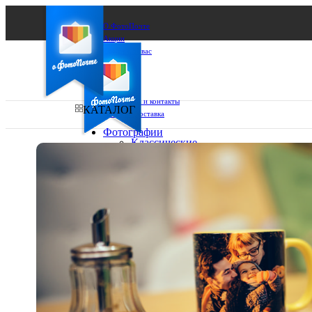
О ФотоПочте
Акции
Сделаем за вас
Бизнесу
FAQ
Франшиза
Поддержка и контакты
КАТАЛОГ
Оплата и доставка
Фотографии
Классические
фото
Ваш город:
10х10
10х15
Ваш регион доставки
13х18
15х15
Выберите из списка:
15х20
20х20
20х30
30х30
30х40
А4
Фото
в