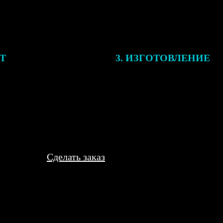
ЕТ
3. ИЗГОТОВЛЕНИЕ
подготовки заказа к печати
Оплатите заказ банковской кар
алисты могут связаться с Вами
оплаты получите подтверждение
му телефону или email для
описанием заказа. Когда отпра
я деталей.
вы получите письмо с трек-но
отслеживания.
Сделать заказ