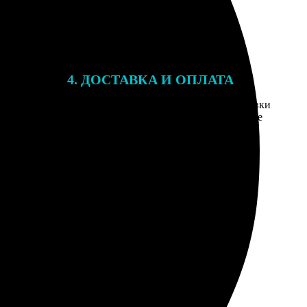
4. ДОСТАВКА И ОПЛАТА
той. После
Введите адрес и выберите способ доставки
 на email с
заказа. Если у вас есть промокод, введите
вим заказ
его в специальное поле для промокода.
мером для