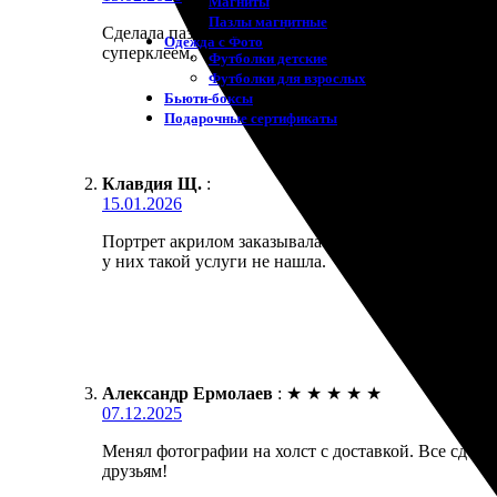
Магниты
Пазлы магнитные
Сделала пазл магнитный в подарок. Детали крепки
Одежда с Фото
суперклеем.
Футболки детские
Футболки для взрослых
Бьюти-боксы
Подарочные сертификаты
Клавдия Щ.
:
15.01.2026
Портрет акрилом заказывала в подарок мужу. Полу
у них такой услуги не нашла.
Александр Ермолаев
:
★
★
★
★
★
07.12.2025
Менял фотографии на холст с доставкой. Все сдела
друзьям!