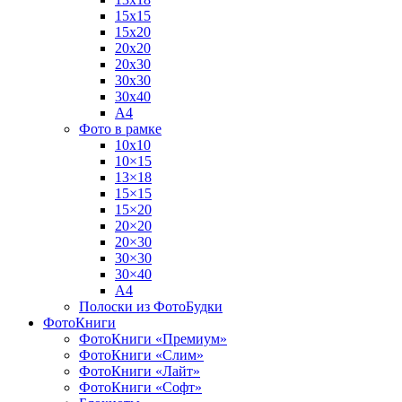
15х15
15х20
20х20
20х30
30х30
30х40
А4
Фото в рамке
10х10
10×15
13×18
15×15
15×20
20×20
20×30
30×30
30×40
A4
Полоски из ФотоБудки
ФотоКниги
ФотоКниги «Премиум»
ФотоКниги «Слим»
ФотоКниги «Лайт»
ФотоКниги «Софт»