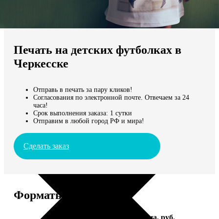
Не нашли Ваш город?
Мы доставляем по всему миру
Печать на детских футболках в
Продолжить без города
Черкесске
Отправь в печать за пару кликов!
Согласования по электронной почте. Отвечаем за 24
часа!
Срок выполнения заказа: 1 сутки
Отправим в любой город РФ и мира!
Сделать заказ
Форматы и цены
Услуга
Цена, руб.