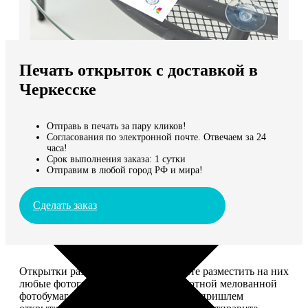
Не нашли Ваш город?
Мы доставляем по всему миру
Печать открыток с доставкой в
Продолжить без города
Черкесске
Отправь в печать за пару кликов!
Согласования по электронной почте. Отвечаем за 24
часа!
Срок выполнения заказа: 1 сутки
Отправим в любой город РФ и мира!
Сделать заказ
Открытки размером 10*15, вы можете разместить на них
любые фотографии. Печатаем на плотной мелованной
фотобумаге плотностью 300 г/м2. Мы пришлем