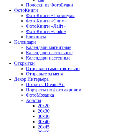
Полоски из ФотоБудки
ФотоКниги
ФотоКниги «Премиум»
ФотоКниги «Слим»
ФотоКниги «Лайт»
ФотоКниги «Софт»
Блокноты
Календари
Календари магнитные
Календари настольные
Календари настенные
Открытки
Отправлю самостоятельно
Отправьте за меня
Декор Интерьера
Потреты Dream Art
Портреты по фото акрилом
ФотоМозаика
Холсты
20х20
20х30
30х30
30х40
20х45