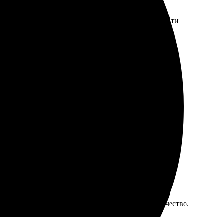
ративно связались, уточнили детали. Качество печати
ативно пришло уведомление о готовности. Качество на
ил, оформил заказ. Доступные цены и высокое качество.
то хочет сохранить важные моменты!