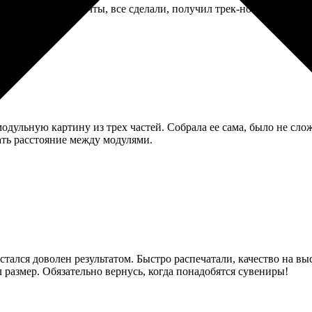
 не добрался до почты, все сделали, получил трек-номер.
одульную картину из трех частей. Собрала ее сама, было не сло
ать расстояние между модулями.
остался доволен результатом. Быстро распечатали, качество на 
размер. Обязательно вернусь, когда понадобятся сувениры!