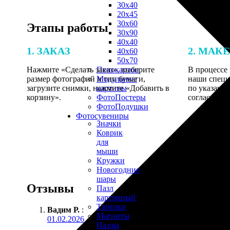
30х40
20х45
30х60
Этапы работы
30х90
40х40
1. ЗАКАЗ
2. МАК
40х60
50х70
Нажмите «Сделать заказ», выберите
В процессе 
Пенокартон
размер фотографий и тип бумаги,
наши специ
Модульные
загрузите снимки, нажмите «Добавить в
по указанно
картины
корзину».
согласовани
ФотоПостеры
ФотоПодушки
Фотоcувениры
Значки
Коврик
для
мыши
Кружки
Новогодние
шары
Отзывы
Пазл
картонный
Тарелки
Вадим Р.
:
Магниты
01.02.2026
Пазлы