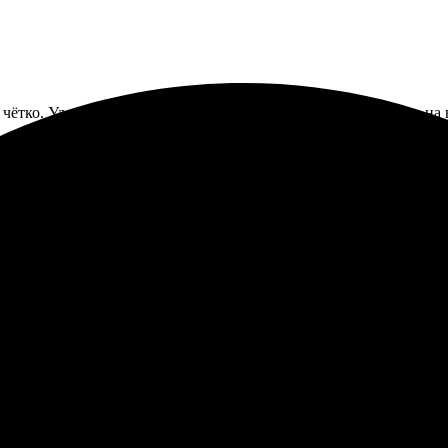
и чётко. Удобный интерфейс, легко загрузил снимки. Качество на 
чество печати просто отличное, фотографии выглядят великолеп