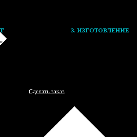
ЕТ
3. ИЗГОТОВЛЕНИЕ
подготовки заказа к печати
Оплатите заказ банковской кар
алисты могут связаться с Вами
оплаты получите подтверждение
му телефону или email для
описанием заказа. Когда отпра
я деталей.
вы получите письмо с трек-но
отслеживания.
Сделать заказ