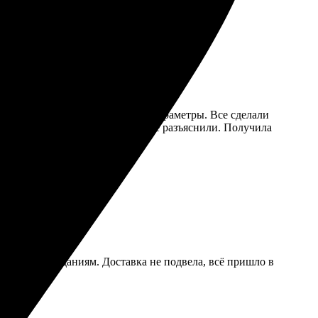
агрузила его на сайт и указала параметры. Все сделали
держки ответила на вопросы, все разъяснили. Получила
.
ветствует ожиданиям. Доставка не подвела, всё пришло в