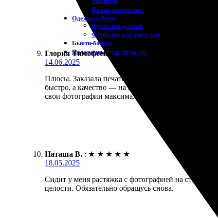
Магниты
Пазлы магнитные
Одежда с Фото
Футболки детские
Футболки для взрослых
Бьюти-боксы
Подарочные сертификаты
Глория Тимофеева
:
★
★
★
★
★
14.06.2025
Плюсы. Заказала печать фотографии 20х30, и остала
быстро, а качество — на высоте. Порадовало, что
свои фотографии максимально быстро и без задерж
Наташа В.
:
★
★
★
★
★
18.05.2025
Сидит у меня растяжка с фотографией на стене. Зак
целости. Обязательно обращусь снова.