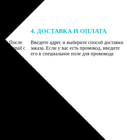
4. ДОСТАВКА И ОПЛАТА
той. После
Введите адрес и выберите способ доставки
 на email с
заказа. Если у вас есть промокод, введите
вим заказ
его в специальное поле для промокода
мером для