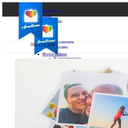
О ФотоПочте
Акции
Сделаем за вас
Бизнесу
FAQ
Франшиза
Поддержка и контакты
КАТАЛОГ
Оплата и доставка
Фотографии
Классические
фото
Ваш город:
10х10
10х15
Ваш регион доставки
13х18
15х15
Выберите из списка:
15х20
20х20
20х30
30х30
30х40
А4
Фото
в