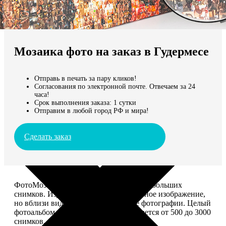
Не нашли Ваш город?
Мы доставляем по всему миру
Мозаика фото на заказ в Гудермесе
Продолжить без города
Отправь в печать за пару кликов!
Согласования по электронной почте. Отвечаем за 24
часа!
Срок выполнения заказа: 1 сутки
Отправим в любой город РФ и мира!
Сделать заказ
ФотоМозаика – это картина из сотен небольших
снимков. Издалека смотрится как единое изображение,
но вблизи видно, что это отдельные фотографии. Целый
фотоальбом в одной картине: помещается от 500 до 3000
снимков.