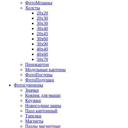
ФотоМозаика
Холсты
20х20
20х30
30х30
30х40
20х45
30х60
30х90
40х40
40х60
50х70
Пенокартон
Модульные картины
ФотоПостеры
ФотоПодушки
Фотоcувениры
Значки
Коврик для мыши
Кружки
Новогодние шары
Пазл картонный
Тарелки
Магниты
Пазлы магнитные