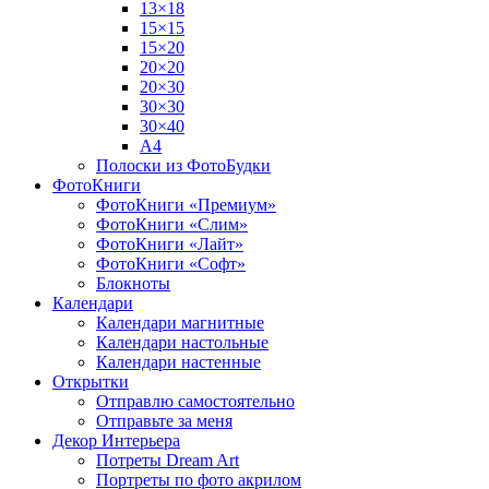
13×18
15×15
15×20
20×20
20×30
30×30
30×40
A4
Полоски из ФотоБудки
ФотоКниги
ФотоКниги «Премиум»
ФотоКниги «Слим»
ФотоКниги «Лайт»
ФотоКниги «Софт»
Блокноты
Календари
Календари магнитные
Календари настольные
Календари настенные
Открытки
Отправлю самостоятельно
Отправьте за меня
Декор Интерьера
Потреты Dream Art
Портреты по фото акрилом