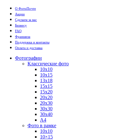
О ФотоПочте
Акции
Сделаем за вас
Бизнесу
FAQ
Франшиза
Поддержка и контакты
Оплата и доставка
Фотографии
Классические фото
10х10
10х15
13х18
15х15
15х20
20х20
20х30
30х30
30х40
А4
Фото в рамке
10х10
10×15