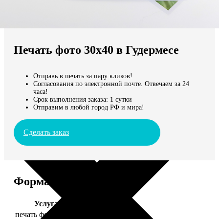
Не нашли Ваш город?
Мы доставляем по всему миру
Печать фото 30х40 в Гудермесе
Продолжить без города
Отправь в печать за пару кликов!
Согласования по электронной почте. Отвечаем за 24
часа!
Срок выполнения заказа: 1 сутки
Отправим в любой город РФ и мира!
Сделать заказ
Форматы и цены
Услуга
Цена, руб.
печать фото 30х40
199