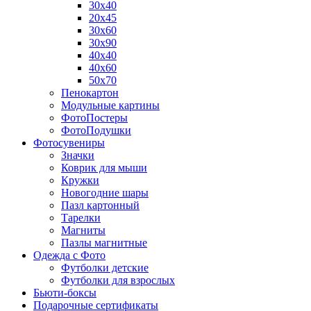
30х40
20х45
30х60
30х90
40х40
40х60
50х70
Пенокартон
Модульные картины
ФотоПостеры
ФотоПодушки
Фотоcувениры
Значки
Коврик для мыши
Кружки
Новогодние шары
Пазл картонный
Тарелки
Магниты
Пазлы магнитные
Одежда с Фото
Футболки детские
Футболки для взрослых
Бьюти-боксы
Подарочные сертификаты