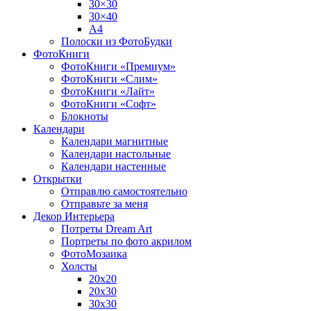
30×30
30×40
A4
Полоски из ФотоБудки
ФотоКниги
ФотоКниги «Премиум»
ФотоКниги «Слим»
ФотоКниги «Лайт»
ФотоКниги «Софт»
Блокноты
Календари
Календари магнитные
Календари настольные
Календари настенные
Открытки
Отправлю самостоятельно
Отправьте за меня
Декор Интерьера
Потреты Dream Art
Портреты по фото акрилом
ФотоМозаика
Холсты
20х20
20х30
30х30