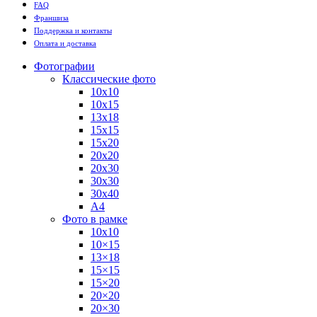
FAQ
Франшиза
Поддержка и контакты
Оплата и доставка
Фотографии
Классические фото
10х10
10х15
13х18
15х15
15х20
20х20
20х30
30х30
30х40
А4
Фото в рамке
10х10
10×15
13×18
15×15
15×20
20×20
20×30