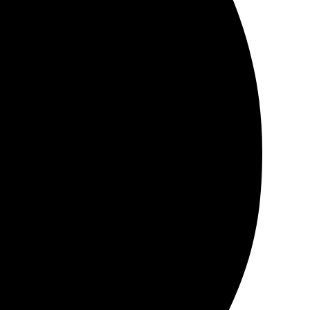
простым и интуитивным, все шаги легко поняты.
 заказа заняла минимальное время.
 Рекомендую всем, кто хочет сохранить приятные
 быстрее, чем ожидала. Всё упаковано аккуратно,