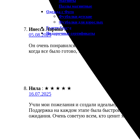
Магниты
Пазлы магнитные
Одежда с Фото
Футболки детские
Футболки для взрослых
Бьюти-боксы
Инесса Ларина
:
★
★
★
★
★
Подарочные сертификаты
05.08.2025
Он очень понравился. Заказала фотокнигу, все сд
когда все было готово, забрала без проблем. Качес
Нила
:
★
★
★
★
★
16.07.2025
Учли мои пожелания и создали идеальную фотокни
Поддержка на каждом этапе была быстрой и отзывч
ожидания. Очень советую всем, кто ценит хороши