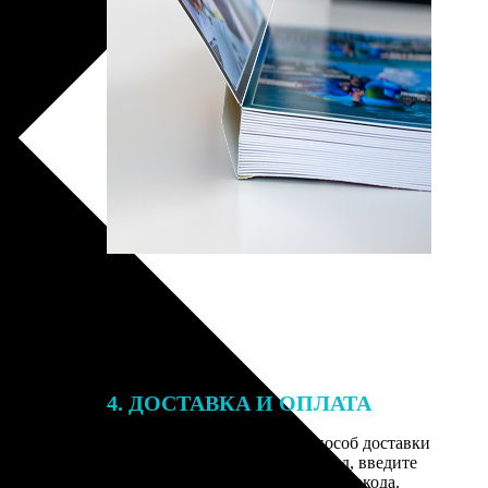
4. ДОСТАВКА И ОПЛАТА
той. После
Введите адрес и выберите способ доставки
 на email с
заказа. Если у вас есть промокод, введите
вим заказ
его в специальное поле для промокода.