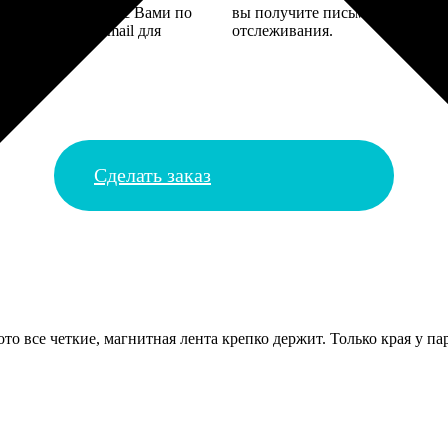
 могут связаться с Вами по
вы получите письмо с трек-но
телефону или email для
отслеживания.
я деталей.
Сделать заказ
то все четкие, магнитная лента крепко держит. Только края у п