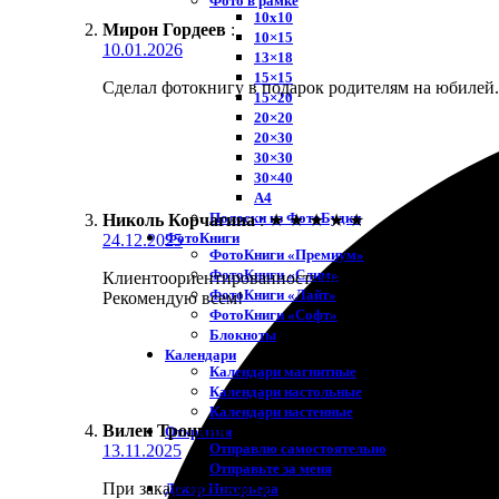
Фото в рамке
10х10
Мирон Гордеев
:
10×15
10.01.2026
13×18
15×15
Сделал фотокнигу в подарок родителям на юбилей.
15×20
20×20
20×30
30×30
30×40
A4
Полоски из ФотоБудки
Николь Корчагина
:
★
★
★
★
★
ФотоКниги
24.12.2025
ФотоКниги «Премиум»
ФотоКниги «Слим»
Клиентоориентированность на высшем уровне. Зака
ФотоКниги «Лайт»
Рекомендую всем!
ФотоКниги «Софт»
Блокноты
Календари
Календари магнитные
Календари настольные
Календари настенные
Вилен Троцкий
:
★
★
★
★
★
Открытки
Отправлю самостоятельно
13.11.2025
Отправьте за меня
При заказе фотокниги был приятно удивлён. Выбор 
Декор Интерьера