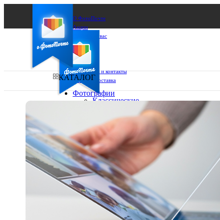
О ФотоПочте
Акции
Сделаем за вас
Бизнесу
FAQ
Франшиза
Поддержка и контакты
КАТАЛОГ
Оплата и доставка
Фотографии
Классические
фото
Ваш город:
10х10
10х15
Ваш регион доставки
13х18
15х15
Выберите из списка:
15х20
20х20
20х30
30х30
30х40
А4
Фото
в