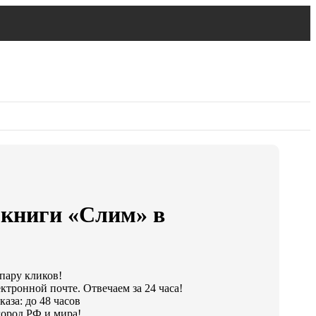
окниги «Слим» в
 пару кликов!
ктронной почте. Отвечаем за 24 часа!
аза: до 48 часов
ород РФ и мира!