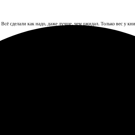
 Всё сделали как надо, даже лучше, чем ожидал. Только вес у 
зала фотокнигу. Процесс формирования макета простой и интуи
дизайна лёгкий и интуитивный. Доставка пришла вовремя, все ф