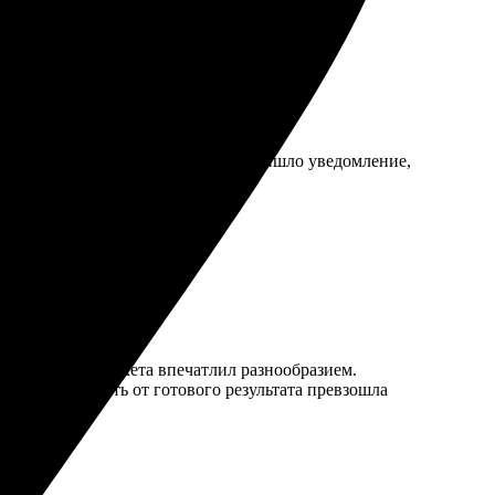
шь фото, выбираешь оформление. Пришло уведомление,
р дизайна и макета впечатлил разнообразием.
щенные. Радость от готового результата превзошла