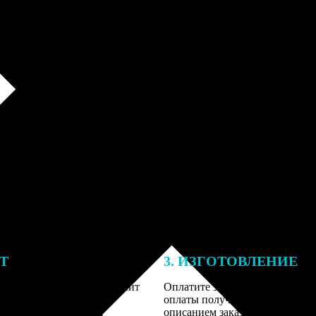
ЕТ
3. ИЗГОТОВЛЕНИЕ
тоимость ФотоКниги зависит
Оплатите заказ банковской кар
ва страниц. В процессе
оплаты получите подтверждение
заказа к печати наши
описанием заказа. Когда отпра