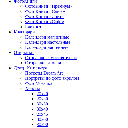
ФотоКниги
ФотоКниги «Премиум»
ФотоКниги «Слим»
ФотоКниги «Лайт»
ФотоКниги «Софт»
Блокноты
Календари
Календари магнитные
Календари настольные
Календари настенные
Открытки
Отправлю самостоятельно
Отправьте за меня
Декор Интерьера
Потреты Dream Art
Портреты по фото акрилом
ФотоМозаика
Холсты
20х20
20х30
30х30
30х40
20х45
30х60
30х90