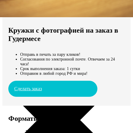
Не нашли Ваш город?
Мы доставляем по всему миру
Кружки с фотографией на заказ в
Продолжить без города
Гудермесе
Отправь в печать за пару кликов!
Согласования по электронной почте. Отвечаем за 24
часа!
Срок выполнения заказа: 1 сутки
Отправим в любой город РФ и мира!
Сделать заказ
Форматы и цены
Услуга
Цена, руб.