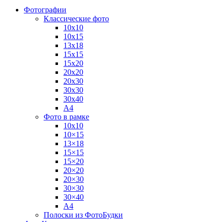
Фотографии
Классические фото
10х10
10х15
13х18
15х15
15х20
20х20
20х30
30х30
30х40
А4
Фото в рамке
10х10
10×15
13×18
15×15
15×20
20×20
20×30
30×30
30×40
A4
Полоски из ФотоБудки