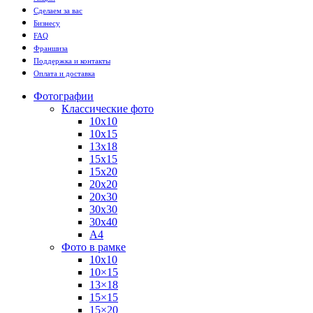
Сделаем за вас
Бизнесу
FAQ
Франшиза
Поддержка и контакты
Оплата и доставка
Фотографии
Классические фото
10х10
10х15
13х18
15х15
15х20
20х20
20х30
30х30
30х40
А4
Фото в рамке
10х10
10×15
13×18
15×15
15×20