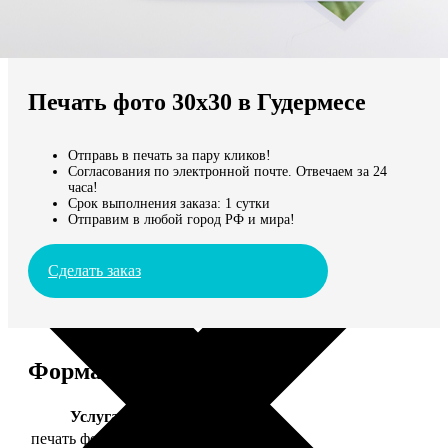
Не нашли Ваш город?
Мы доставляем по всему миру
Печать фото 30х30 в Гудермесе
Продолжить без города
Отправь в печать за пару кликов!
Согласования по электронной почте. Отвечаем за 24
часа!
Срок выполнения заказа: 1 сутки
Отправим в любой город РФ и мира!
Сделать заказ
Форматы и цены
Услуга
Цена, руб.
печать фото 30х30
179