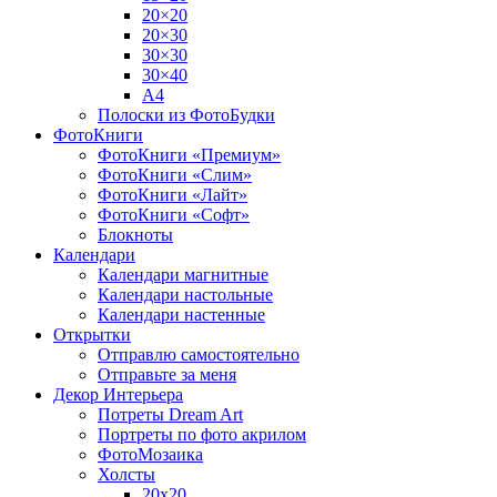
20×20
20×30
30×30
30×40
A4
Полоски из ФотоБудки
ФотоКниги
ФотоКниги «Премиум»
ФотоКниги «Слим»
ФотоКниги «Лайт»
ФотоКниги «Софт»
Блокноты
Календари
Календари магнитные
Календари настольные
Календари настенные
Открытки
Отправлю самостоятельно
Отправьте за меня
Декор Интерьера
Потреты Dream Art
Портреты по фото акрилом
ФотоМозаика
Холсты
20х20